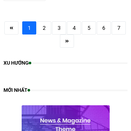
1
2
3
4
5
6
7
XU HƯỚNG
MỚI NHẤT