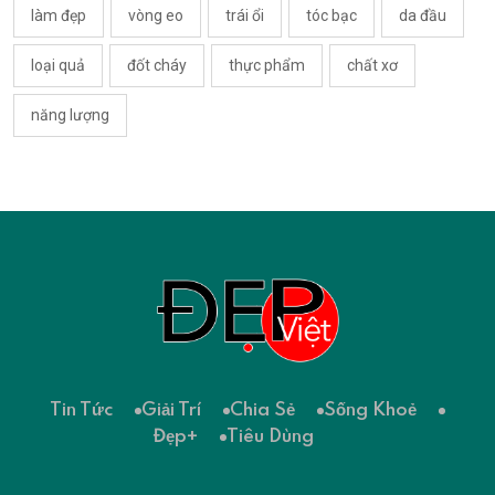
làm đẹp
vòng eo
trái ổi
tóc bạc
da đầu
loại quả
đốt cháy
thực phẩm
chất xơ
năng lượng
Tin Tức
Giải Trí
Chia Sẻ
Sống Khoẻ
Đẹp+
Tiêu Dùng