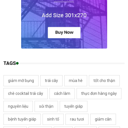
TAGS
giảm mỡ bụng
trái cây
mùa hè
tốt cho thận
chè cocktail trái cây
cách làm
thực đơn hàng ngày
nguyên liệu
sỏi thận
tuyến giáp
bệnh tuyến giáp
sinh tố
rau tươi
giảm cân