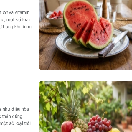
t xơ và vitamin
ng, một số loại
mỡ bụng khi dùng
e như điều hòa
c thận đúng
ột số loại trái