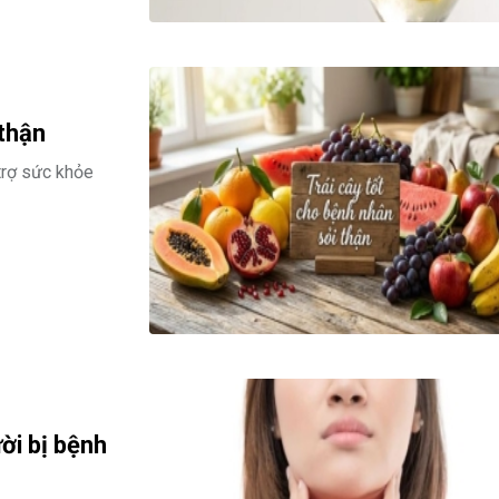
 thận
trợ sức khỏe
ười bị bệnh