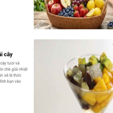
i cây
 cây tươi và
n chè giải nhiệt
ắn sẽ là thức
đình bạn vào