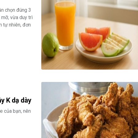
ần chọn đúng 3
 mỡ, vừa duy trì
n tự nhiên, đơn
ây K dạ dày
e của bạn, nên