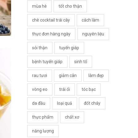
mùa hè
tốt cho thận
chè cocktail trái cây
cách làm
thực đơn hàng ngày
nguyên liệu
sỏi thận
tuyến giáp
bệnh tuyến giáp
sinh tố
rau tươi
giảm cân
làm đẹp
vòng eo
trái ổi
tóc bạc
da đầu
loại quả
đốt cháy
thực phẩm
chất xơ
năng lượng