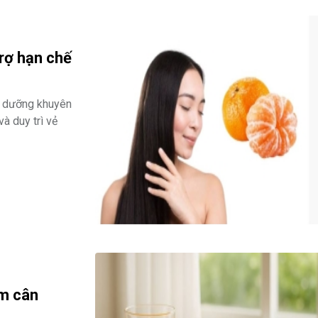
rợ hạn chế
nh dưỡng khuyên
à duy trì vẻ
ảm cân