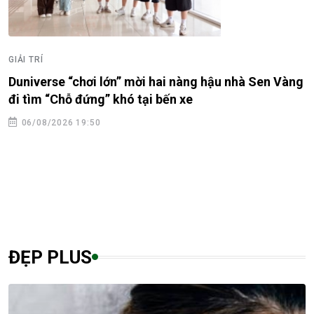
GIẢI TRÍ
Tình bạn của NSND Hồng Vân và nghệ sĩ Hồng Đ
àng
06/08/2026 10:48
ĐẸP PLUS