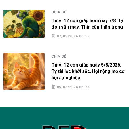
CHIA SẺ
ý
Tử vi cá nhân hàng ngày 12 cung
g
Hoàng Đạo thứ năm ngày
6/8/2026: Bọ Cạp thuận lợi
06/08/2026 07:31
CHIA SẺ
Thực đơn hàng ngày: Chè khoai
ơ
môn nếp cẩm
07/08/2026 06:50