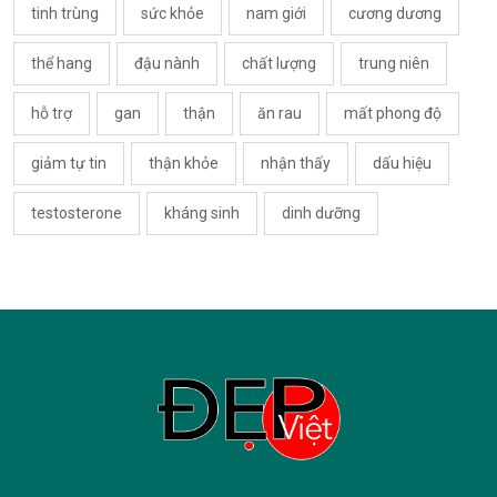
tinh trùng
sức khỏe
nam giới
cương dương
thể hang
đậu nành
chất lượng
trung niên
hỗ trợ
gan
thận
ăn rau
mất phong độ
giảm tự tin
thận khỏe
nhận thấy
dấu hiệu
testosterone
kháng sinh
dinh dưỡng