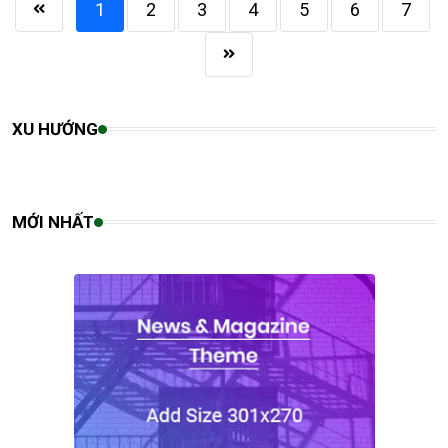
1
2
3
4
5
6
7
XU HƯỚNG
MỚI NHẤT