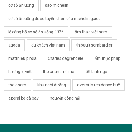
cơ sở ăn uống
sao michelin
cơ sở ăn uống được tuyển chọn của michelin guide
lễ công bố cơ sở ăn uống 2026
ẩm thực việt nam
agoda
du khách việt nam
thibault sombardier
matthieu pirola
charles degrendele
ẩm thực pháp
hương vị việt
the anam mũi né
tết bính ngọ
the anam
khu nghỉ dưỡng
azerai la residence huế
azerai kê gà bay
nguyễn đông hải