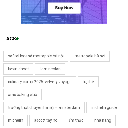
TAGS
sofitel legend metropole hà nội
metropole hà nội
kevin danet
liam nealon
culinary camp 2026: velvety voyage
trại hè
ams baking club
trường thpt chuyên hà nội – amsterdam
michelin guide
michelin
ascott tay ho
ẩm thực
nhà hàng