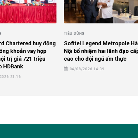
G
TIÊU DÙNG
rd Chartered huy động
Sofitel Legend Metropole Hà
ông khoản vay hợp
Nội bổ nhiệm hai lãnh đạo cấ
ội trị giá 721 triệu
cao cho đội ngũ ẩm thực
o HDBank
04/08/2026 14:39
2026 21:16