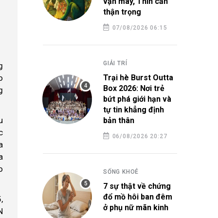
vận may, Thìn cần
thận trọng
07/08/2026 06:15
GIẢI TRÍ
g
o
Trại hè Burst Outta
Box 2026: Nơi trẻ
g
bứt phá giới hạn và
tự tin khẳng định
u
bản thân
c
06/08/2026 20:27
a
a
o
SỐNG KHOẺ
7 sự thật về chứng
đổ mồ hôi ban đêm
,
ở phụ nữ mãn kinh
N