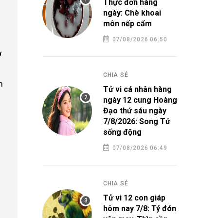
Thực đơn hàng
ngày: Chè khoai
môn nếp cẩm
07/08/2026 06:50
ơ
CHIA SẺ
m
Tử vi cá nhân hàng
ngày 12 cung Hoàng
Đạo thứ sáu ngày
7/8/2026: Song Tử
sống động
07/08/2026 06:49
CHIA SẺ
Tử vi 12 con giáp
hôm nay 7/8: Tý đón