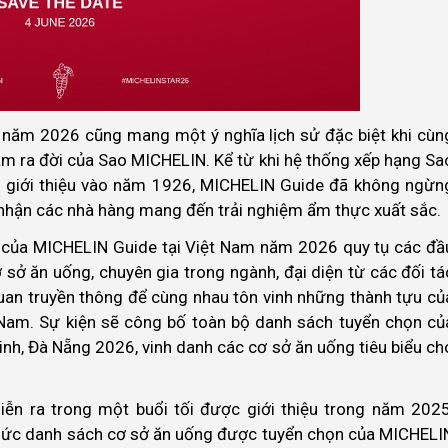
năm 2026 cũng mang một ý nghĩa lịch sử đặc biệt khi cùn
m ra đời của Sao MICHELIN. Kể từ khi hệ thống xếp hạng Sa
 giới thiệu vào năm 1926, MICHELIN Guide đã không ngừn
 nhận các nhà hàng mang đến trải nghiệm ẩm thực xuất sắc.
 của MICHELIN Guide tại Việt Nam năm 2026 quy tụ các đầ
 sở ăn uống, chuyên gia trong ngành, đại diện từ các đối tá
uan truyền thông để cùng nhau tôn vinh những thành tựu củ
Nam. Sự kiện sẽ công bố toàn bộ danh sách tuyển chọn củ
nh, Đà Nẵng 2026, vinh danh các cơ sở ăn uống tiêu biểu ch
iễn ra trong một buổi tối được giới thiệu trong năm 2025
thức danh sách cơ sở ăn uống được tuyển chọn của MICHELI