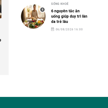
SỐNG KHOẺ
6 nguyên tắc ăn
uống giúp duy trì làn
TIÊU DÙNG
da trẻ lâu
TIÊU DÙNG
BlaBlaCar mang nền tảng đi
06/08/2026 16:00
chung xe đến Việt Nam
Sofitel Legend M
p
Nội ra mắt bộ sưu
30/07/2026 14:42
Trung thu lấy cảm
125 năm di sản
28/07/2026 10:42