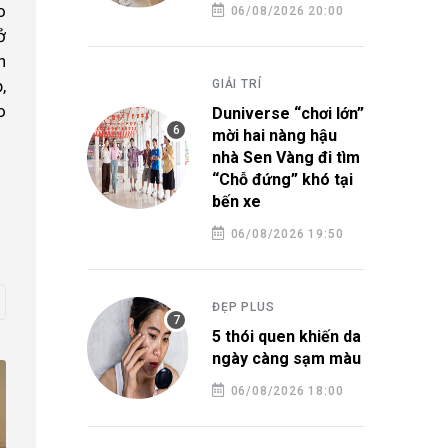
o
06/08/2026 20:00
ở
h
,
GIẢI TRÍ
o
Duniverse “chơi lớn”
mời hai nàng hậu
nhà Sen Vàng đi tìm
“Chỗ đứng” khó tại
bến xe
06/08/2026 19:50
ĐẸP PLUS
5 thói quen khiến da
ngày càng sạm màu
06/08/2026 18:00