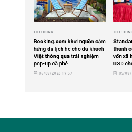
TIÊU DÙNG
TIÊU DÙN
o lên Top
 được du
Booking.com khơi nguồn cảm
Standa
 kiếm nhiều
hứng du lịch hè cho du khách
thành c
Việt thông qua trải nghiệm
vốn xã h
pop-up cà phê
USD ch
06/08/2026 19:57
05/08/