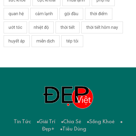
quan hệ
cảm lạnh
gội đầu
thời điểm
ướt tóc
nhiệt độ
thời tiết
thời tiết hôm nay
huyết áp
miễn dịch
tép tỏi
Tin Tức
Giải Trí
Chia Sẻ
Sống Khoẻ
Đẹp+
Tiêu Dùng