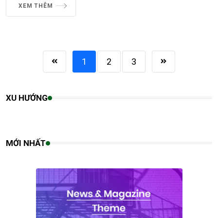
XEM THÊM
1
2
3
XU HƯỚNG
MỚI NHẤT