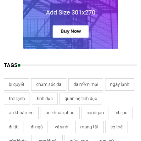
TAGS
bí quyết
chăm sóc da
da mềm mại
ngày lạnh
trời lạnh
tình dục
quan hệ tình dục
áo khoác len
áo khoác phao
cardigan
chi pu
đi tất
đi ngủ
vệ sinh
mang tất
cơ thể
sức khỏe
cực khoái
mùa lạnh
phụ nữ