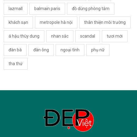
lazmall
balmain paris
đồ dùng phòng tắm
khách sạn
metropole hà nội
thân thiện môi trường
á hậu thùy dung
nhan sắc
scandal
tươi mới
đàn bà
đàn ông
ngoại tình
phụ nữ
tha thứ