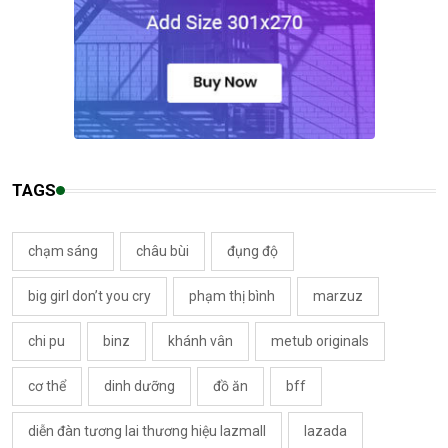
TAGS
chạm sáng
châu bùi
đụng độ
big girl don’t you cry
phạm thị bình
marzuz
chi pu
binz
khánh vân
metub originals
cơ thể
dinh dưỡng
đồ ăn
bff
diễn đàn tương lai thương hiệu lazmall
lazada