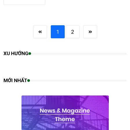
1
2
XU HƯỚNG
MỚI NHẤT