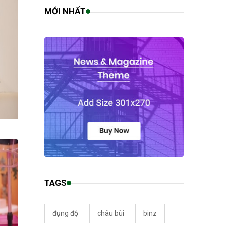
MỚI NHẤT
TAGS
đụng độ
châu bùi
binz