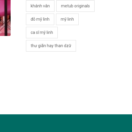
khánh vân
metub originals
đỗ mỹ linh
mỹ linh
ca sĩ mỹ linh
thư giãn hay than dzữ