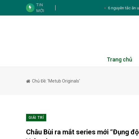
TIN
6 nguyên tắc ăn uố
MỚI
5 dấu hiệu cho thấy cơ thể đ
Tình bạn của NSND
3 gương mặt cùng tên Phương Oanh
Tử vi cá nhân hàng ngày 12 cung Hoà
Trang chủ
Thực đơn hàng
Chủ Đề: 'Metub Originals'
Tử vi 12 con giáp ngày 6/8/202
Standard Chartered huy động thành công kho
HDBank
Đồng nhiễm HIV và lao:
GIẢI TRÍ
5 thói quen k
Châu Bùi ra mắt series mới “Đụng độ