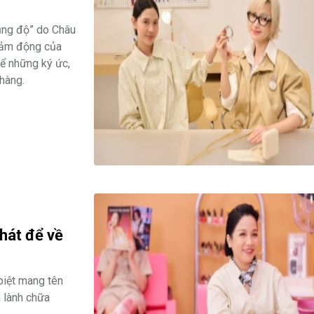
ụng độ” do Châu
cảm động của
ể những ký ức,
hàng.
hát để về
biệt mang tên
m lành chữa