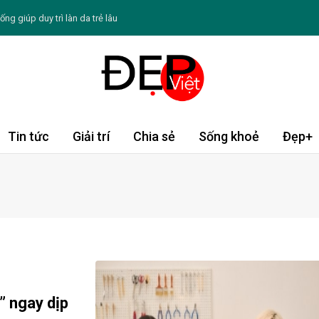
ng giúp duy trì làn da trẻ lâu
ang thiếu collagen, đừng chủ quan bỏ qua
 Hồng Vân và nghệ sĩ Hồng Đào
 ghi dấu ấn ở 3 lĩnh vực hoàn toàn khác nhau
ng Đạo thứ năm ngày 6/8/2026: Bọ Cạp thuận lợi
Tin tức
Giải trí
Chia sẻ
Sống khoẻ
Đẹp+
 ngày: Chè mít đát hạt é
6: Dần sáng tạo bứt phá, Thìn gặp quý nhân
ản vay hợp vốn xã hội trị giá 721 triệu USD cho
 "Gánh nặng kép" đe dọa tính mạng
hiến da ngày càng sạm màu
” ngay dịp