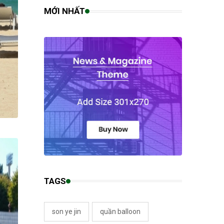
MỚI NHẤT
TAGS
son ye jin
quần balloon