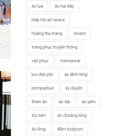
áo lụa
áo hai dây
hiệp hội art space
hoàng thu trang
lorient
trang phục truyền thống
việt phục
menswear
lưu diệc phi
áo đính lông
pompadour
kỳ duyên
thiên ân
áo dài
áo yếm
tóc tiên
áo choàng lông
áo lông
đầm bodycon