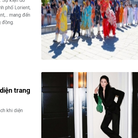
. Sự kiện do
nh phố Lorient,
t,... mang đến
g đồng.
diện trang
ch khi diện