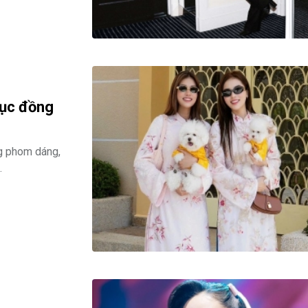
hục đồng
g phom dáng,
.