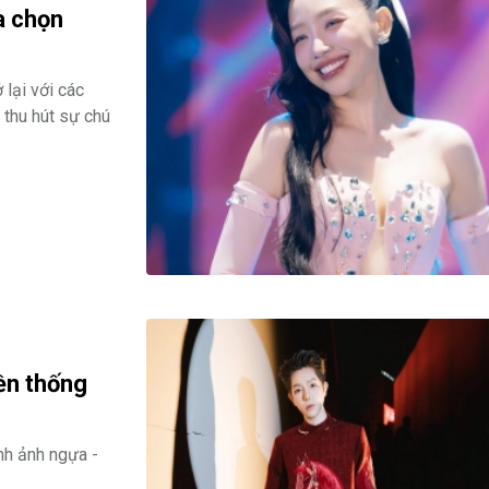
a chọn
 lại với các
 thu hút sự chú
ền thống
nh ảnh ngựa -