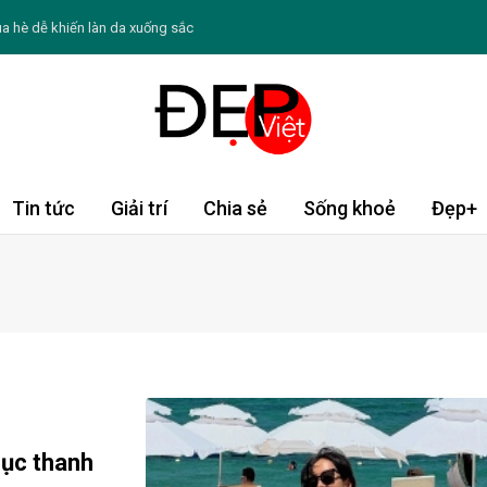
 thể ảnh hưởng đến sức khỏe
ừng chỉ chạy theo xu hướng
ín tiếng sau khi lấy chồng
 Không ồn ào, ưu tiên những giá trị bền vững
o thứ bảy ngày 8/8/2026: Sư Tử tràn động lực
Tin tức
Giải trí
Chia sẻ
Sống khoẻ
Đẹp+
: Chè hạt sen củ năng
 Dậu tài lộc khởi sắc; Dần, Tỵ cần thận trọng
n kinh nguyệt rối loạn như thế nào
hục thanh