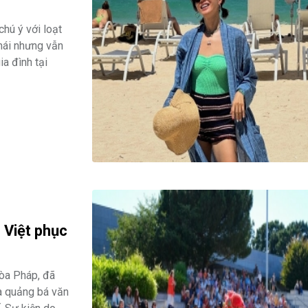
hú ý với loạt
 mái nhưng vẫn
ia đình tại
 Việt phục
hòa Pháp, đã
và quảng bá văn