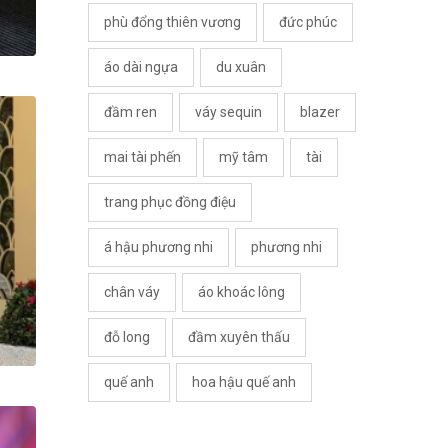
phù đổng thiên vương
đức phúc
áo dài ngựa
du xuân
đầm ren
váy sequin
blazer
mai tài phến
mỹ tâm
tài
trang phục đồng điệu
á hậu phương nhi
phương nhi
chân váy
áo khoác lông
đỗ long
đầm xuyên thấu
quế anh
hoa hậu quế anh