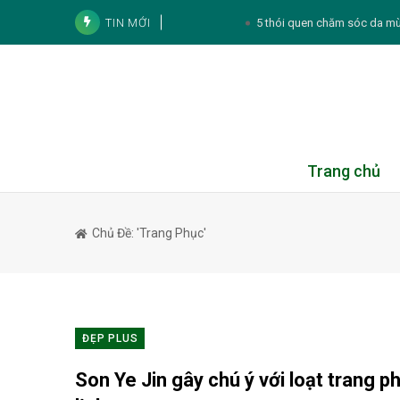
TIN MỚI
3 sai lầm khi rán cá có
Muốn để tóc mái đẹp, đ
Diễn viên Hương Giang k
Noo Phước Thịnh và cách tích lũy tài sản:
Tử vi cá nhân hàng ngày 12 cung Hoàng Đạ
Trang chủ
Thực đơn hàng ngày
Chủ Đề: 'trang Phục'
Tử vi 12 con giáp ngày 8/8/2026: Tý, Mão,
Căng thẳng kéo dài có thể khiế
ĐẸP PLUS
Son Ye Jin gây chú ý với loạt trang p