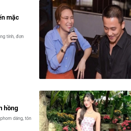
hến mặc
ng tính, đơn
m hồng
 phom dáng, tôn