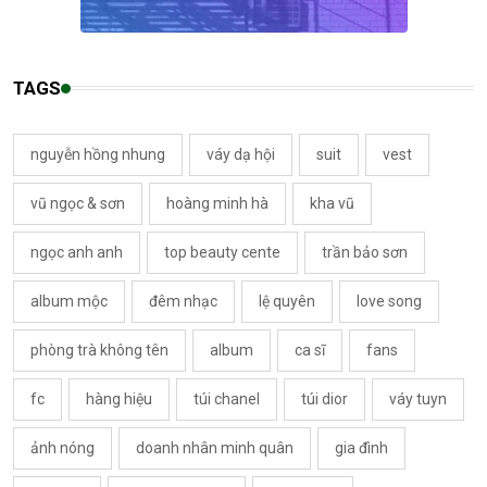
TAGS
nguyễn hồng nhung
váy dạ hội
suit
vest
vũ ngọc & sơn
hoàng minh hà
kha vũ
ngọc anh anh
top beauty cente
trần bảo sơn
album mộc
đêm nhạc
lệ quyên
love song
phòng trà không tên
album
ca sĩ
fans
fc
hàng hiệu
túi chanel
túi dior
váy tuyn
ảnh nóng
doanh nhân minh quân
gia đình