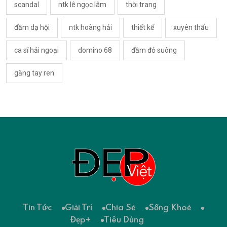
scandal
ntk lê ngọc lâm
thời trang
đầm dạ hội
ntk hoàng hải
thiết kế
xuyên thấu
ca sĩ hải ngoại
domino 68
đầm đỏ suông
găng tay ren
Tin Tức
Giải Trí
Chia Sẻ
Sống Khoẻ
Đẹp+
Tiêu Dùng