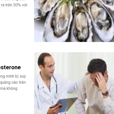
 ra trên 50% với
tosterone
ằng mình bị suy
 quảng cáo trên
g mà không