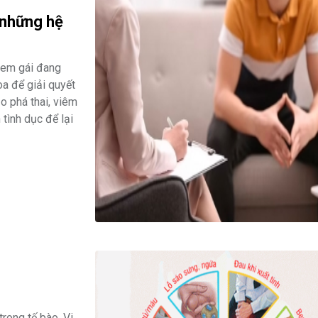
 những hệ
g em gái đang
oa để giải quyết
o phá thai, viêm
tình dục để lại
rong tế bào. Vi