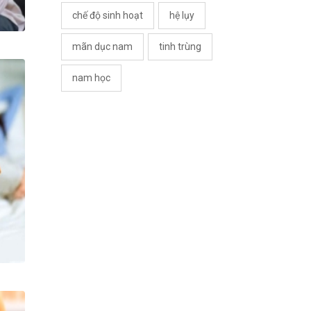
chế độ sinh hoạt
hệ lụy
mãn dục nam
tinh trùng
nam học