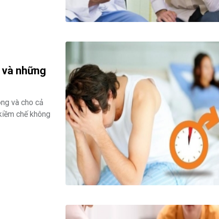
ệ và những
ông và cho cả
 kiềm chế không