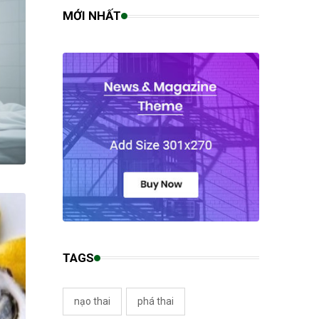
MỚI NHẤT
TAGS
nạo thai
phá thai