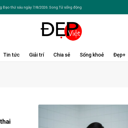
ng Đạo thứ sáu ngày 7/8/2026: Song Tử sống động
/8: Tý đón vận may, Thìn cần thận trọng
ẻ bứt phá giới hạn và tự tin khẳng định bản thân
âu Á được du khách châu Âu tìm kiếm nhiều nhất hè
 mồ hôi ban đêm ở phụ nữ mãn kinh
Tin tức
Giải trí
Chia sẻ
Sống khoẻ
Đẹp+
hè cho du khách Việt thông qua trải nghiệm pop-up
u nhà Sen Vàng đi tìm “Chỗ đứng” khó tại bến xe
hiến da ngày càng sạm màu
ng giúp duy trì làn da trẻ lâu
gày: Chè khoai môn nếp cẩm
thai