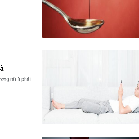
hà
ờng rất ít phải