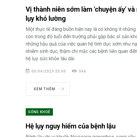
Vị thành niên sớm làm 'chuyện ấy' và
lụy khó lường
Một thực tế đáng buồn hiện nay là có không ít nhữn
còn trong độ tuổi đến trường phải gặp bác sĩ sản kh
những hậu quả của việc quan hệ tình dục sớm như nạ
nhiễm sinh dục, thậm chí mắc các bệnh liên quan đến 
hệ lụy sức khỏe lâu dài.
03/04/2023 20:00
546
XEM THÊM
SỐNG KHOẺ
Hệ lụy nguy hiểm của bệnh lậu
Bệnh lậu do vi khuẩn Neisseria gonorrhea, song cầu t