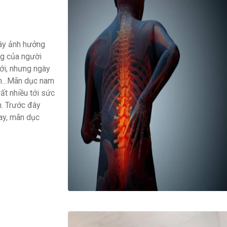
ây ảnh hưởng
ng của người
ới, nhưng ngày
iến…Mãn dục nam
ất nhiều tới sức
h. Trước đây
ay, mãn dục