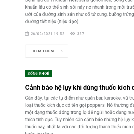
khuẩn lậu có thể sinh sôi nảy nở nhanh trong môi tr
ướt của đường sinh sản như cổ tử cung, buồng trứng,
đường tiết niệu (niệu đạo).
26/02/2021 19:52
337
XEM THÊM
SỐNG KHOẺ
Cảnh báo hệ lụy khi dùng thuốc kích 
Gần đây, tại các tụ điểm như quán bar, karaoke, vũ t
loại thuốc kích dục có tên gọi poppers. Nó thường 
một dạng thuốc đóng trong lọ để ngửi hoặc dạng nư
thích tình dục. Tuy nhiên cần cảnh báo những hệ lụy 
thuốc này, nhất là với các đối tượng thanh thiếu niên d
hoặc ép dùng.