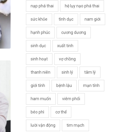
nạp phá thai
hệ lụy nạo phá thai
sức khỏe
tình dục
nam giới
hạnh phúc
cương dương
sinh dục
xuất tinh
sinh hoạt
vợ chồng
thanh niên
sinh lý
tâm lý
giới tính
bệnh lậu
mạn tính
ham muốn
viêm phổi
béo phì
cơ thể
lười vận động
tim mạch