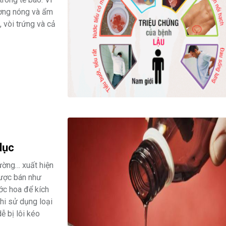
ường nóng và ẩm
 vòi trứng và cả
dục
rường… xuất hiện
được bán như
ớc hoa để kích
khi sử dụng loại
ễ bị lôi kéo