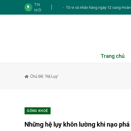
TIN
Tử vi cá nhân hàng ngày 12 cung Hoà
MỚI
Tử vi 12 con giáp hôm nay 7
Trại hè Burst Outta Box 2026: Nơi tr
Agoda: Việt Nam leo lên Top 4 điểm đến ch
2026
7 sự thật về chứng đổ
Trang chủ
Booking.com khơi nguồn cảm hứng du lịch 
cà phê
Chủ Đề: 'hệ Lụy'
Duniverse “chơi lớn” mời hai nàng hậ
5 thói quen k
6 nguyên tắc ăn uố
SỐNG KHOẺ
Thực đơn hàng n
Những hệ lụy khôn lường khi nạo phá 