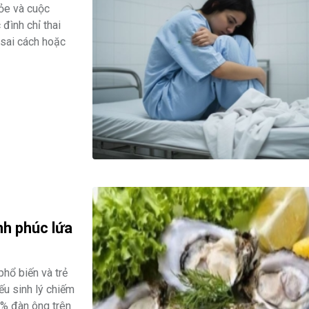
hỏe và cuộc
đình chỉ thai
 sai cách hoặc
nh phúc lứa
phổ biến và trẻ
ếu sinh lý chiếm
0% đàn ông trên