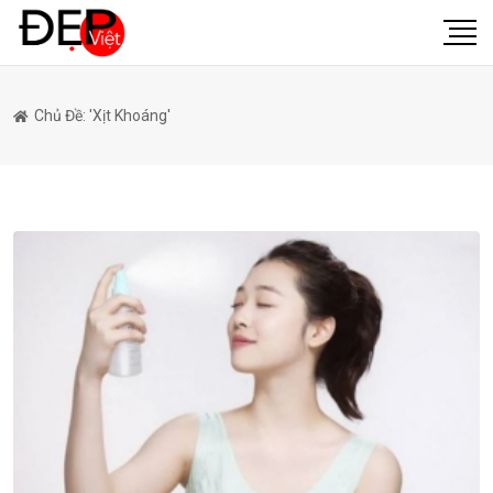
Chủ Đề: 'xịt Khoáng'