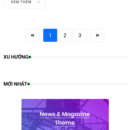
XEM THÊM
1
2
3
XU HƯỚNG
MỚI NHẤT