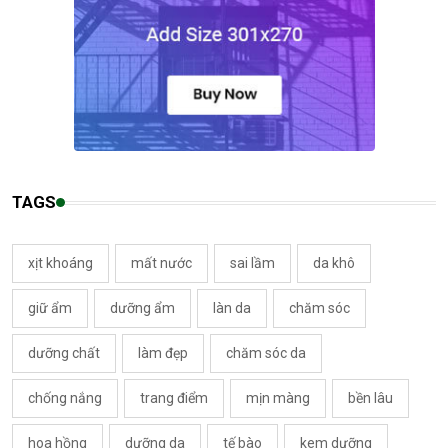
TAGS
xịt khoáng
mất nước
sai lầm
da khô
giữ ẩm
dưỡng ẩm
làn da
chăm sóc
dưỡng chất
làm đẹp
chăm sóc da
chống nắng
trang điểm
mịn màng
bền lâu
hoa hồng
dưỡng da
tế bào
kem dưỡng