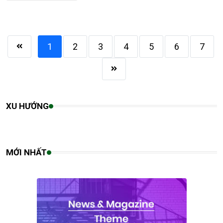
1
2
3
4
5
6
7
XU HƯỚNG
MỚI NHẤT