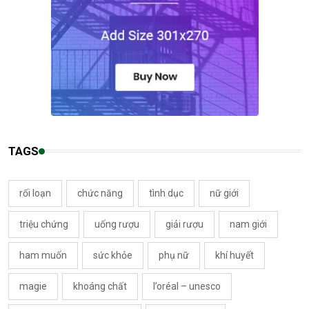
TAGS
rối loạn
chức năng
tình dục
nữ giới
triệu chứng
uống rượu
giải rượu
nam giới
ham muốn
sức khỏe
phụ nữ
khí huyết
magie
khoáng chất
l’oréal – unesco