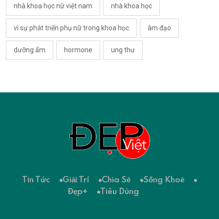
nhà khoa học nữ việt nam
nhà khoa học
vì sự phát triển phụ nữ trong khoa học
âm đạo
dưỡng ẩm
hormone
ung thư
Tin Tức
Giải Trí
Chia Sẻ
Sống Khoẻ
Đẹp+
Tiêu Dùng