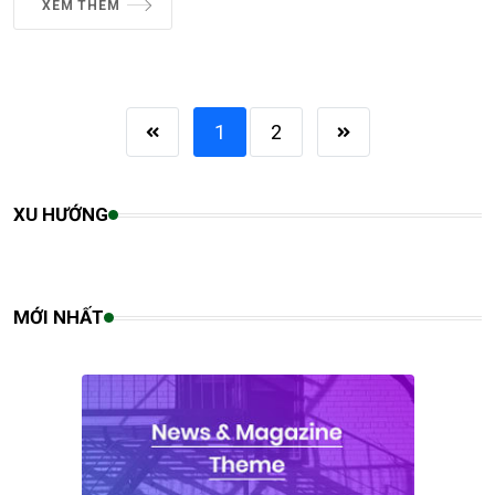
XEM THÊM
1
2
XU HƯỚNG
MỚI NHẤT