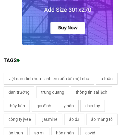
TAGS
việt nam tinh hoa - anh em bốn bể một nhà
a tuân
đan trường
trung quang
thông tin sai lệch
thủy tiên
gia đình
ly hôn
chia tay
công ty jvee
jasmine
áo dạ
áo măng tô
áo thun
sơ mi
hôn nhân
covid