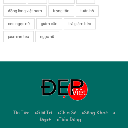
đồng lòng việt nam
trọng tấn
tuấn hồ
ceo ngọc nữ
giảm cân
trà giảm béo
jasmine tea
ngọc nữ
Tin Tức
Giải Trí
Chia Sẻ
Sống Khoẻ
Đẹp+
Tiêu Dùng