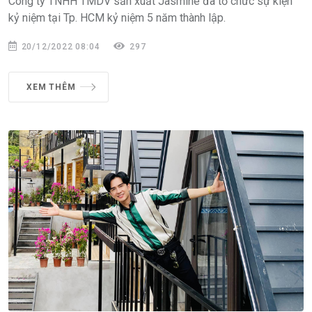
Công ty TNHH TMDV sản xuất Jasmine đã tổ chức sự kiện
kỷ niệm tại Tp. HCM kỷ niệm 5 năm thành lập.
20/12/2022 08:04
297
XEM THÊM