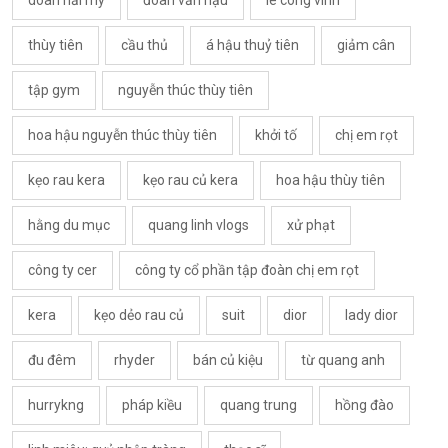
doãn hải my
đoàn văn hậu
lê công vinh
thùy tiên
cầu thủ
á hậu thuỷ tiên
giảm cân
tập gym
nguyễn thúc thùy tiên
hoa hậu nguyễn thúc thùy tiên
khởi tố
chị em rọt
kẹo rau kera
kẹo rau củ kera
hoa hậu thùy tiên
hằng du mục
quang linh vlogs
xử phạt
công ty cer
công ty cổ phần tập đoàn chị em rọt
kera
kẹo dẻo rau củ
suit
dior
lady dior
đu đêm
rhyder
bán củ kiệu
từ quang anh
hurrykng
pháp kiều
quang trung
hồng đào