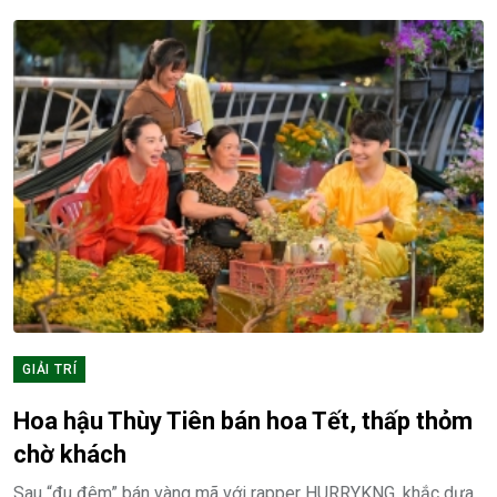
GIẢI TRÍ
Hoa hậu Thùy Tiên bán hoa Tết, thấp thỏm
chờ khách
Sau “đu đêm” bán vàng mã với rapper HURRYKNG, khắc dưa