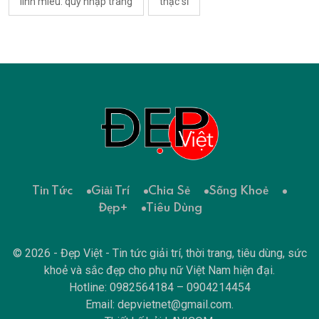
linh miêu: quỷ nhập tràng
thạc sĩ
Tin Tức
Giải Trí
Chia Sẻ
Sống Khoẻ
Đẹp+
Tiêu Dùng
© 2026 - Đẹp Việt - Tin tức giải trí, thời trang, tiêu dùng, sức
khoẻ và sắc đẹp cho phụ nữ Việt Nam hiện đại.
Hotline: 0982564184 – 0904214454
Email:
depvietnet@gmail.com
.