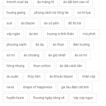
trench coat da
áo măng tô
áo dệt kim cao cổ
hương giang
phong cách nữ tổng tài
sơ mi lụa
suit
áo blazer
áo cổ yếm
đỗ thị hà
váy ngắn
áo len
hương vị tình thân
mũ phớt
phương oanh
áo dạ
áo thun
đan trường
sơ mi
áo choàng
áo giữ nhiệt
áo sơ mi
hồng nhung
thun cotton
áo dài cách tân
du xuân
thủy tiên
áo khoác blazer
chân váy
neva
shape of happiness
ga tàu điện cát linh
huyền lizzie
thương ngày nắng về
váy cúp ngực