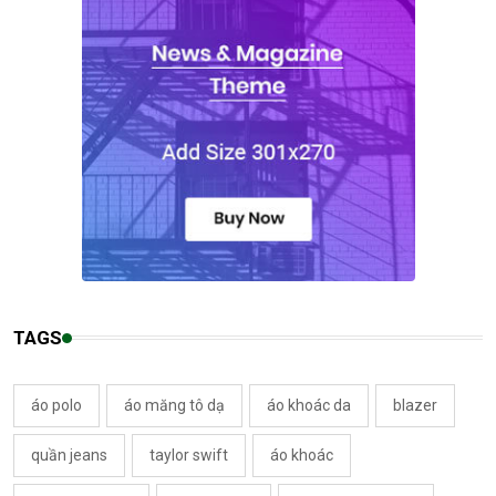
TAGS
áo polo
áo măng tô dạ
áo khoác da
blazer
quần jeans
taylor swift
áo khoác