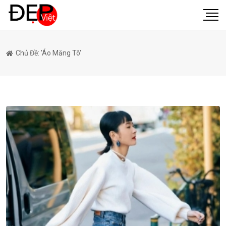
Chủ Đề: 'áo Măng Tô'