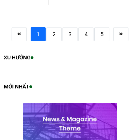
1
2
3
4
5
XU HƯỚNG
MỚI NHẤT