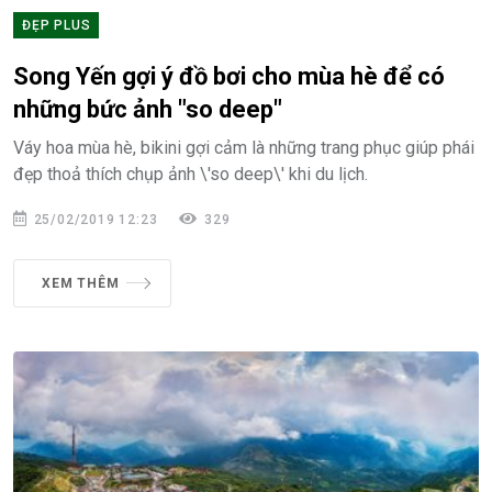
ĐẸP PLUS
Song Yến gợi ý đồ bơi cho mùa hè để có
những bức ảnh "so deep"
Váy hoa mùa hè, bikini gợi cảm là những trang phục giúp phái
đẹp thoả thích chụp ảnh \'so deep\' khi du lịch.
25/02/2019 12:23
329
XEM THÊM