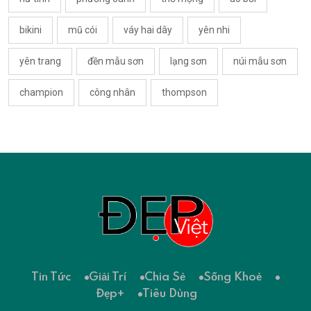
bikini
mũ cói
váy hai dây
yên nhi
yên trang
đền mẫu sơn
lạng sơn
núi mẫu sơn
champion
công nhân
thompson
Tin Tức
Giải Trí
Chia Sẻ
Sống Khoẻ
Đẹp+
Tiêu Dùng