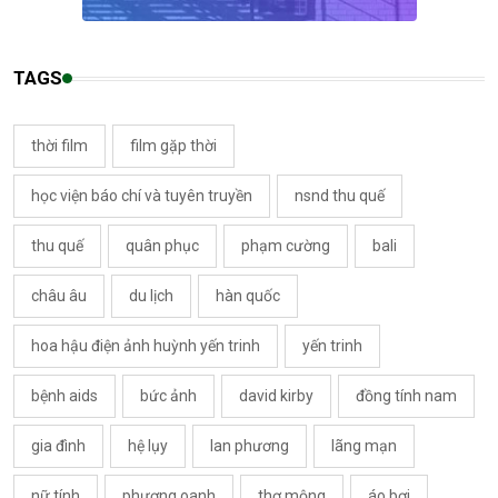
TAGS
thời film
film gặp thời
học viện báo chí và tuyên truyền
nsnd thu quế
thu quế
quân phục
phạm cường
bali
châu âu
du lịch
hàn quốc
hoa hậu điện ảnh huỳnh yến trinh
yến trinh
bệnh aids
bức ảnh
david kirby
đồng tính nam
gia đình
hệ lụy
lan phương
lãng mạn
nữ tính
phương oanh
thơ mộng
áo bơi