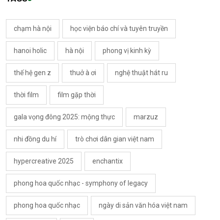
chạm hà nội
học viện báo chí và tuyên truyền
hanoi holic
hà nội
phong vị kinh kỳ
thế hệ gen z
thuở à ơi
nghệ thuật hát ru
thời film
film gặp thời
gala vọng đông 2025: mộng thực
marzuz
nhi đồng du hí
trò chơi dân gian việt nam
hypercreative 2025
enchantix
phong hoa quốc nhạc - symphony of legacy
phong hoa quốc nhạc
ngày di sản văn hóa việt nam