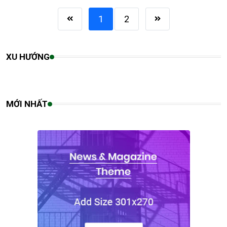
1
2
XU HƯỚNG
MỚI NHẤT