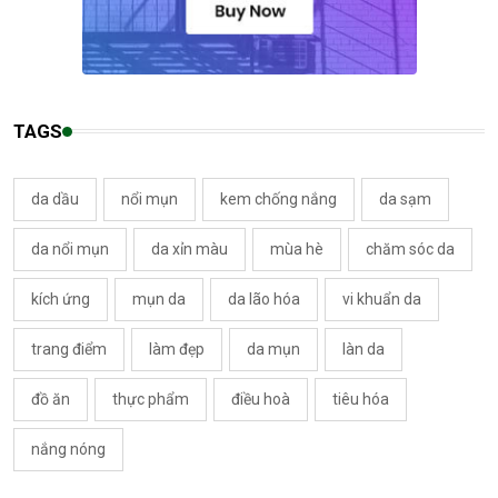
TAGS
da dầu
nổi mụn
kem chống nắng
da sạm
da nổi mụn
da xỉn màu
mùa hè
chăm sóc da
kích ứng
mụn da
da lão hóa
vi khuẩn da
trang điểm
làm đẹp
da mụn
làn da
đồ ăn
thực phẩm
điều hoà
tiêu hóa
nắng nóng