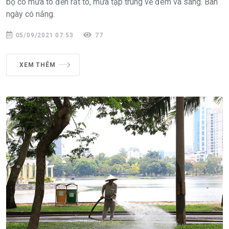
bộ có mưa to đến rất to, mưa tập trung về đêm và sáng. Ban
ngày có nắng.
05/09/2021 07:53
77
XEM THÊM