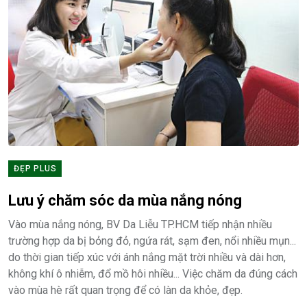
ĐẸP PLUS
Lưu ý chăm sóc da mùa nắng nóng
Vào mùa nắng nóng, BV Da Liễu TP.HCM tiếp nhận nhiều
trường hợp da bị bỏng đỏ, ngứa rát, sạm đen, nổi nhiều mụn...
do thời gian tiếp xúc với ánh nắng mặt trời nhiều và dài hơn,
không khí ô nhiễm, đổ mồ hôi nhiều... Việc chăm da đúng cách
vào mùa hè rất quan trọng để có làn da khỏe, đẹp.