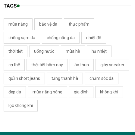
TAGS
mùa nắng
bảo vệ da
thực phẩm
chống sạm da
chống nắng da
nhiệt độ
thời tiết
uống nước
mùa hè
hạ nhiệt
cơ thể
thời tiết hôm nay
áo thun
giày sneaker
quần short jeans
tăng thanh hà
chăm sóc da
đẹp da
mùa nắng nóng
gia đình
không khí
lọc không khí