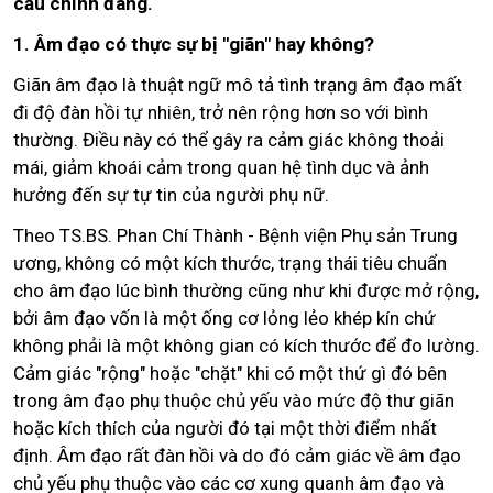
cầu chính đáng.
1. Âm đạo có thực sự bị "giãn" hay không?
Giãn âm đạo là thuật ngữ mô tả tình trạng âm đạo mất
đi độ đàn hồi tự nhiên, trở nên rộng hơn so với bình
thường. Điều này có thể gây ra cảm giác không thoải
mái, giảm khoái cảm trong quan hệ tình dục và ảnh
hưởng đến sự tự tin của người phụ nữ.
Theo TS.BS. Phan Chí Thành - Bệnh viện Phụ sản Trung
ương, không có một kích thước, trạng thái tiêu chuẩn
cho âm đạo lúc bình thường cũng như khi được mở rộng,
bởi âm đạo vốn là một ống cơ lỏng lẻo khép kín chứ
không phải là một không gian có kích thước để đo lường.
Cảm giác "rộng" hoặc "chặt" khi có một thứ gì đó bên
trong âm đạo phụ thuộc chủ yếu vào mức độ thư giãn
hoặc kích thích của người đó tại một thời điểm nhất
định. Âm đạo rất đàn hồi và do đó cảm giác về âm đạo
chủ yếu phụ thuộc vào các cơ xung quanh âm đạo và