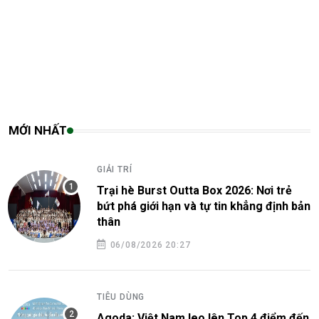
MỚI NHẤT
GIẢI TRÍ
Trại hè Burst Outta Box 2026: Nơi trẻ
bứt phá giới hạn và tự tin khẳng định bản
thân
06/08/2026 20:27
TIÊU DÙNG
Agoda: Việt Nam leo lên Top 4 điểm đến