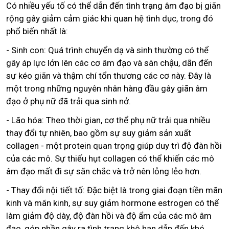
Có nhiều yếu tố có thể dẫn đến tình trạng âm đạo bị giãn
rộng gây giảm cảm giác khi quan hệ tình dục, trong đó
phổ biến nhất là:
- Sinh con: Quá trình chuyển dạ và sinh thường có thể
gây áp lực lớn lên các cơ âm đạo và sàn chậu, dẫn đến
sự kéo giãn và thậm chí tổn thương các cơ này. Đây là
một trong những nguyên nhân hàng đầu gây giãn âm
đạo ở phụ nữ đã trải qua sinh nở.
- Lão hóa: Theo thời gian, cơ thể phụ nữ trải qua nhiều
thay đổi tự nhiên, bao gồm sự suy giảm sản xuất
collagen - một protein quan trọng giúp duy trì độ đàn hồi
của các mô. Sự thiếu hụt collagen có thể khiến các mô
âm đạo mất đi sự săn chắc và trở nên lỏng lẻo hơn.
- Thay đổi nội tiết tố: Đặc biệt là trong giai đoạn tiền mãn
kinh và mãn kinh, sự suy giảm hormone estrogen có thể
làm giảm độ dày, độ đàn hồi và độ ẩm của các mô âm
đạo, góp phần gây ra tình trạng khô hạn dẫn đến khó