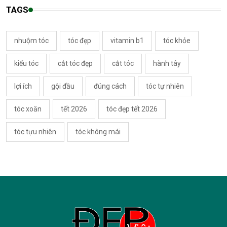
TAGS
nhuộm tóc
tóc đẹp
vitamin b1
tóc khỏe
kiểu tóc
cắt tóc đẹp
cắt tóc
hành tây
lợi ích
gội đầu
đúng cách
tóc tự nhiên
tóc xoăn
tết 2026
tóc đẹp tết 2026
tóc tựu nhiên
tóc không mái