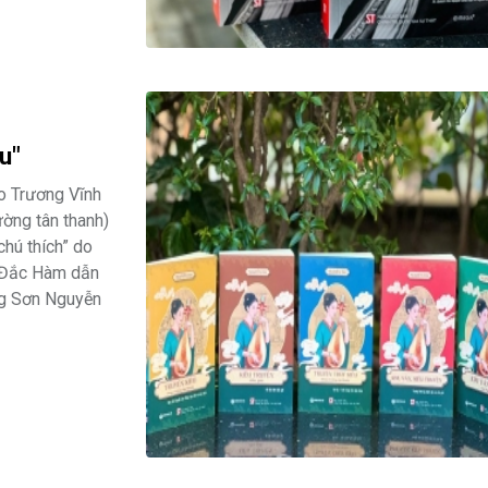
u"
do Trương Vĩnh
ường tân thanh)
chú thích” do
ồ Đắc Hàm dẫn
ông Sơn Nguyễn