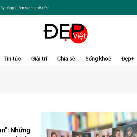
gày càng thâm sạm, khô nứt
để tránh nguy cơ ảnh hưởng sức khỏe
m sóc sức khỏe và làn da đúng cách
i loạt trang phục thanh lịch
 hút đặc biệt trong lòng công chúng
Tin tức
Giải trí
Chia sẻ
Sống khoẻ
Đẹp+
 Chè khoai môn nếp cẩm
ạo thứ sáu ngày 7/8/2026: Song Tử sống động
Tý đón vận may, Thìn cần thận trọng
nên hạn chế ăn đường bổ sung
tàn": Những