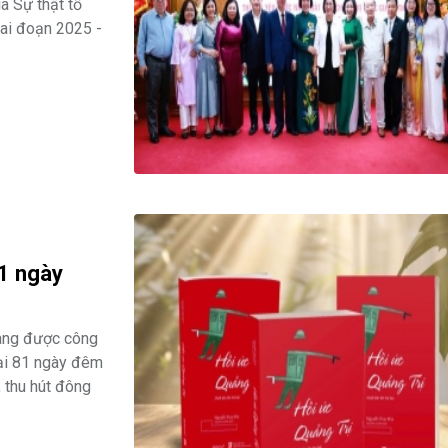
ia Sự thật tổ
iai đoạn 2025 -
81 ngày
ang được công
lại 81 ngày đêm
 thu hút đông