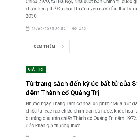
Chiều 29/9, tại Hà Nội, Nhà xuất bản Chính trị quốc g
chức trọng thể Đại hội Thi đua yêu nước lần thứ IV, g
2030.
29/09/2025 20:52
352
XEM THÊM
GIẢI TRÍ
Từ trang sách đến ký ức bất tử của 
đêm Thành cổ Quảng Trị
Những ngày Tháng Tám cờ hoa, bộ phim "Mưa đỏ" đ
chiếu tại các rạp chiếu phim trên cả nước, khắc họa 
bi tráng của trận chiến Thành cổ Quảng Trị năm 1972,
đảo khán giả thưởng thức.