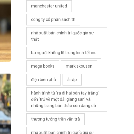
manchester united
công ty cổ phần sách th
nhà xuất bản chính trị quốc gia sự
thật
ba người khổng lồ trong kinh tế học
mega books
mark skousen
điện biên phủ
ả rập
hành trình từ 'ra đi hai bàn tay trắng'
đến 'trở về một dải giang san' và
những trang bản thảo còn dang dở
thượng tướng trần văn trà
nhà xuất bản chính trị quốc gia sự