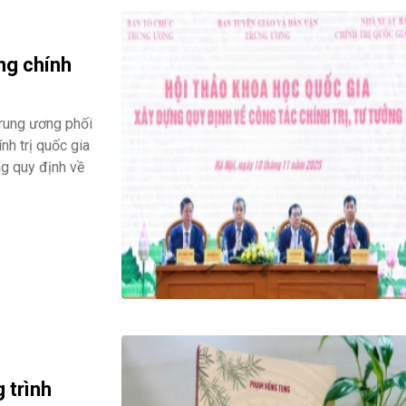
ng chính
Trung ương phối
h trị quốc gia
ng quy định về
 trình