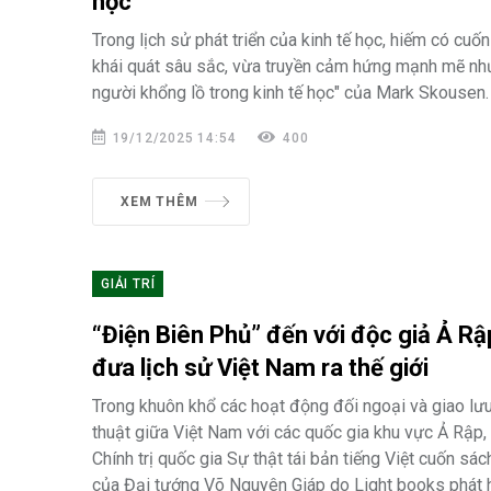
học”
Trong lịch sử phát triển của kinh tế học, hiếm có cuố
khái quát sâu sắc, vừa truyền cảm hứng mạnh mẽ nh
người khổng lồ trong kinh tế học" của Mark Skousen.
19/12/2025 14:54
400
XEM THÊM
GIẢI TRÍ
“Điện Biên Phủ” đến với độc giả Ả Rậ
đưa lịch sử Việt Nam ra thế giới
Trong khuôn khổ các hoạt động đối ngoại và giao lưu
thuật giữa Việt Nam với các quốc gia khu vực Ả Rập,
Chính trị quốc gia Sự thật tái bản tiếng Việt cuốn sá
của Đại tướng Võ Nguyên Giáp do Light books phát h