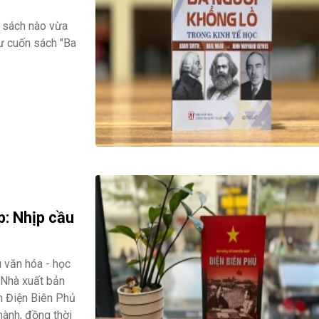
n sách nào vừa
ư cuốn sách "Ba
p: Nhịp cầu
 văn hóa - học
 Nhà xuất bản
ch Điện Biên Phủ
ành, đồng thời