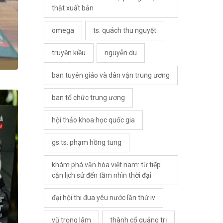
thật xuất bản
omega
ts. quách thu nguyệt
truyện kiều
nguyễn du
ban tuyên giáo và dân vận trung ương
ban tổ chức trung ương
hội thảo khoa học quốc gia
gs.ts. phạm hồng tung
khám phá văn hóa việt nam: từ tiếp
cận lịch sử đến tầm nhìn thời đại
đại hội thi đua yêu nước lần thứ iv
vũ trọng lâm
thành cổ quảng trị