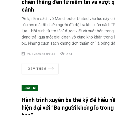
chiến thắng đến từ niềm tin và vượt 
cảnh
“Ai lại làm sách về Manchester United vào lúc này cơ
câu hỏi mà rất nhiều người đã đặt ra khi cuốn sách 
lửa - Hồi sinh từ tro tàn” được viết và xuất bản tron
đang trải qua một giai đoạn vô cùng khó khăn trong l
bộ. Nhưng cuốn sách không đơn thuần chỉ là bóng đá
29/12/2025 09:33
274
XEM THÊM
GIẢI TRÍ
Hành trình xuyên ba thế kỷ để hiểu nề
hiện đại với “Ba người khổng lồ trong 