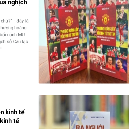
qua nghịch
 chứ?” - đây là
“Phượng hoàng
g bối cảnh MU
ịch sử Câu lạc
!
n kinh tế
kinh tế