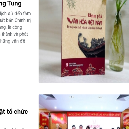
ng Tung
lịch sử đến tầm
ất bản Chính trị
ng, là công
nh thành và phát
 những vấn đề
ật tổ chức