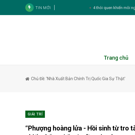
TIN MỚI
4 thói quen khiến môi n
2 bộ phận của cá nên hạn chế ăn 
4 cách sử dụng lá tía tô để chă
Son Ye Jin gây chú ý vớ
Mai Phương Thúy vẫn luôn giữ sức
Trang chủ
Thực đơn hàng ngày:
Chủ Đề: 'Nhà Xuất Bản Chính Trị Quốc Gia Sự Thật'
Tử vi cá nhân hàng ngày 12 cung Hoàng Đ
Tử vi 12 con giáp hôm nay 7/8: 
4 lý do phụ nữ mang thai 
GIẢI TRÍ
“Phượng hoàng lửa - Hồi sinh từ tro 