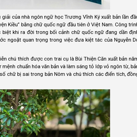
hú giải của nhà ngôn ngữ học Trương Vĩnh Ký xuất bản lần đầ
yện Kiều” bằng chữ quốc ngữ đầu tiên ở Việt Nam. Công trìn
c biệt khi ra đời trong bối cảnh chữ quốc ngữ đang dần địn
ước ngoặt quan trọng trong việc đưa kiệt tác của Nguyễn D
iễn chú thích được con trai cụ là Bùi Thiện Căn xuất bản nă
ứ mệnh chuẩn hóa văn bản và làm sáng tỏ lớp vỏ ngôn từ, bả
số chữ bị sai trong bản Nôm và chú thích các điển tích, đồn