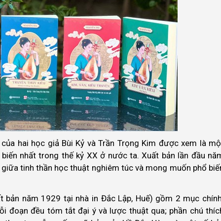
) của hai học giả Bùi Kỷ và Trần Trọng Kim được xem là mộ
biến nhất trong thế kỷ XX ở nước ta. Xuất bản lần đầu nă
a giữa tinh thần học thuật nghiêm túc và mong muốn phổ biế
ất bản năm 1929 tại nhà in Đắc Lập, Huế) gồm 2 mục chính
ỗi đoạn đều tóm tắt đại ý và lược thuật qua; phần chú thíc