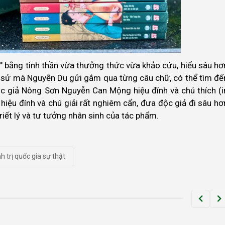
u" bằng tinh thần vừa thưởng thức vừa khảo cứu, hiểu sâu hơ
ịch sử mà Nguyễn Du gửi gắm qua từng câu chữ, có thể tìm đế
ọc giả Nông Sơn Nguyễn Can Mộng hiệu đính và chú thích (i
iệu đính và chú giải rất nghiêm cẩn, đưa độc giả đi sâu hơ
 triết lý và tư tưởng nhân sinh của tác phẩm.
h trị quốc gia sự thật