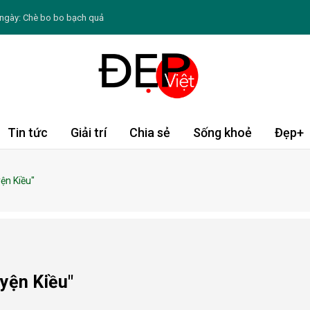
ngày: Chè bo bo bạch quả
 Thân tài lộc rực rỡ, Tỵ đón cơ hội kiếm tiền
n sữa mẹ khi trở lại công việc
ưỡng chất cần thiết cho mái tóc
thế nào đến quá trình giảm mỡ
Tin tức
Giải trí
Chia sẻ
Sống khoẻ
Đẹp+
ng làm mặt nạ giúp da mềm mại hơn
1996, thân nhau và có điểm chung thú vị trong
yện Kiều"
hầy trò showbiz Việt hóa giải mâu thuẫn sau nhiều năm
g Đạo thứ hai ngày 10/8/2026: Bảo Bình sáng tạo
uyện Kiều"