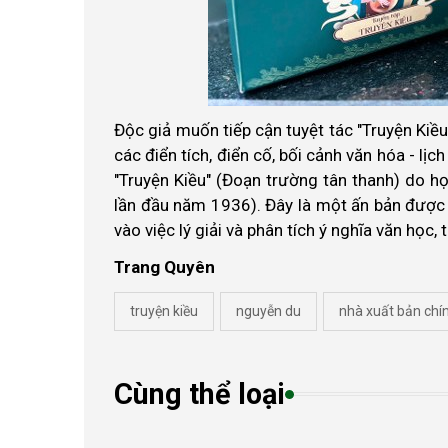
Độc giả muốn tiếp cận tuyệt tác "Truyện Kiề
các điển tích, điển cố, bối cảnh văn hóa - l
"Truyện Kiều" (Đoạn trường tân thanh) do h
lần đầu năm 1936). Đây là một ấn bản được h
vào việc lý giải và phân tích ý nghĩa văn học,
Trang Quyên
truyện kiều
nguyễn du
nhà xuất bản chín
Cùng thể loại