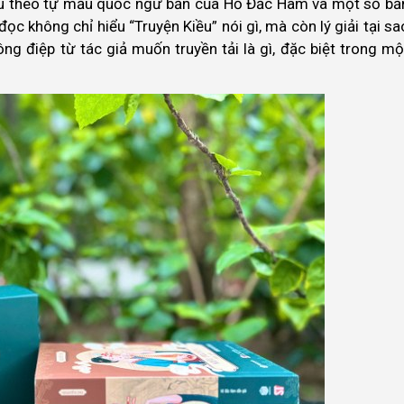
cứu theo tự mẫu quốc ngữ bản của Hồ Đắc Hàm và một số bả
ọc không chỉ hiểu “Truyện Kiều” nói gì, mà còn lý giải tại sa
hông điệp từ tác giả muốn truyền tải là gì, đặc biệt trong mộ