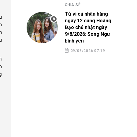
CHIA SẺ
Tử vi cá nhân hàng
u
ngày 12 cung Hoàng
h
Đạo chủ nhật ngày
h
9/8/2026: Song Ngư
u
bình yên
09/08/2026 07:19
m
n
g