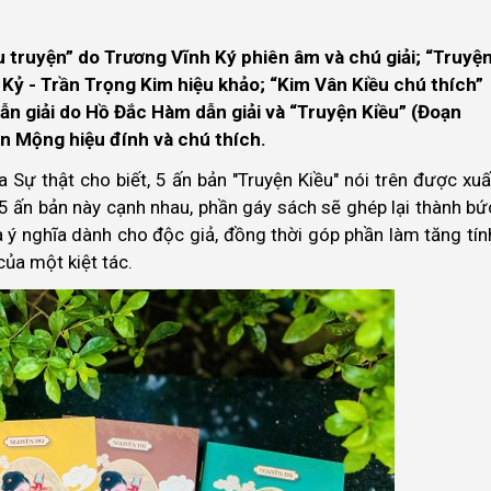
u truyện” do Trương Vĩnh Ký phiên âm và chú giải; “Truyệ
 Kỷ - Trần Trọng Kim hiệu khảo; “Kim Vân Kiều chú thích”
ẫn giải do Hồ Đắc Hàm dẫn giải và “Truyện Kiều” (Đoạn
n Mộng hiệu đính và chú thích.
 Sự thật cho biết, 5 ấn bản "Truyện Kiều" nói trên được xuấ
5 ấn bản này cạnh nhau, phần gáy sách sẽ ghép lại thành bứ
à ý nghĩa dành cho độc giả, đồng thời góp phần làm tăng tín
của một kiệt tác.