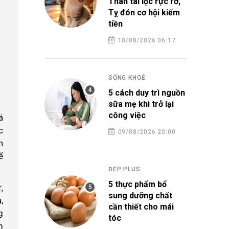
Thân tài lộc rực rỡ,
Tỵ đón cơ hội kiếm
tiền
10/08/2026 06:17
SỐNG KHOẺ
5 cách duy trì nguồn
sữa mẹ khi trở lại
công việc
á
c
09/08/2026 20:00
n
ế
ĐẸP PLUS
5 thực phẩm bổ
,
sung dưỡng chất
,
cần thiết cho mái
g
tóc
m