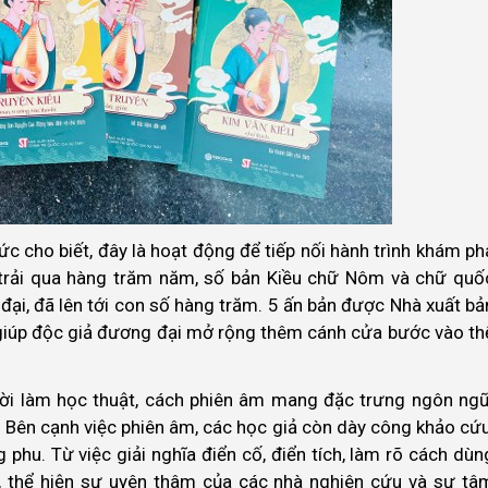
hức cho biết, đây là hoạt động để tiếp nối hành trình khám ph
ế, trải qua hàng trăm năm, số bản Kiều chữ Nôm và chữ quố
đại, đã lên tới con số hàng trăm. 5 ấn bản được Nhà xuất bả
ày giúp độc giả đương đại mở rộng thêm cánh cửa bước vào th
ời làm học thuật, cách phiên âm mang đặc trưng ngôn ngữ
. Bên cạnh việc phiên âm, các học giả còn dày công khảo cứu
g phu. Từ việc giải nghĩa điển cố, điển tích, làm rõ cách dùn
ục, thể hiện sự uyên thâm của các nhà nghiên cứu và sự tâ