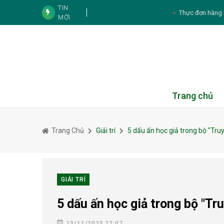
Thực đơn hàng 
TIN
MỚI
Tử vi 12 con giáp ngày 10/8/2026:
5 cách duy trì nguồ
5 thực phẩm bổ sung d
Giấc ngủ ảnh hưởng 
Trang chủ
3 cách kết hợp khoai la
3 mỹ nhân phim giờ vàng VTV cùng sinh năm 
chuyện tình yêu
Trang Chủ
Giải trí
5 dấu ấn học giả trong bộ "Tru
Từng vướng nghi vấn “cạch mặt”, loạt cặp t
Tử vi cá nhân hàng ngày 12 cung Hoàn
GIẢI TRÍ
5 dấu ấn học giả trong bộ "Tr
13/11/2025 22:07