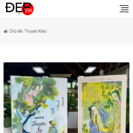
Chủ Đề: 'truyện Kiều'