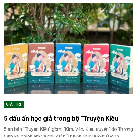
GIẢI TRÍ
5 dấu ấn học giả trong bộ "Truyện Kiều"
5 ấn bản "Truyện Kiều" gồm: “Kim, Vân, Kiều truyện” do Trương
Vĩnh Ký phiên âm và chú giải; “Truyện Thúy Kiều” (Đoạn