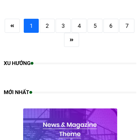
1
2
3
4
5
6
7
XU HƯỚNG
MỚI NHẤT