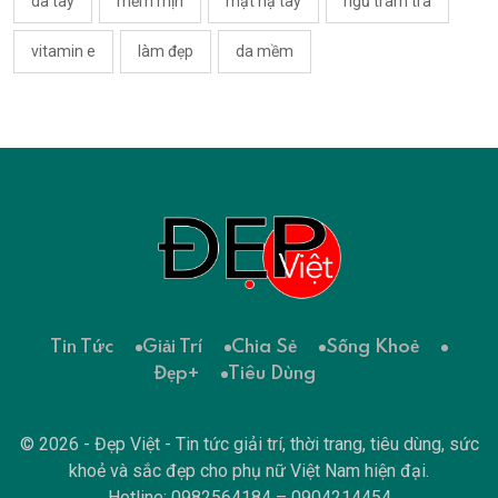
da tay
mềm mịn
mặt nạ tay
ngủ tràm trà
vitamin e
làm đẹp
da mềm
Tin Tức
Giải Trí
Chia Sẻ
Sống Khoẻ
Đẹp+
Tiêu Dùng
© 2026 - Đẹp Việt - Tin tức giải trí, thời trang, tiêu dùng, sức
khoẻ và sắc đẹp cho phụ nữ Việt Nam hiện đại.
Hotline: 0982564184 – 0904214454