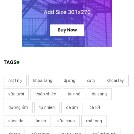
TAGS
mặt nạ
khoai lang
dị ứng
xử lý
khoai tây
sữa tươi
thiên nhiên
tại nhà
da sáng
dưỡng ẩm
tự nhiên
da ẩm
cà rốt
sáng da
làn da
sữa chua
mật ong