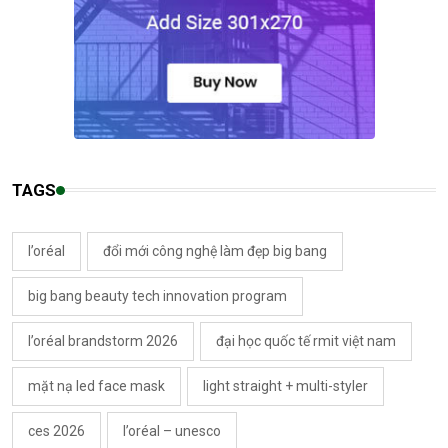
TAGS
l’oréal
đổi mới công nghệ làm đẹp big bang
big bang beauty tech innovation program
l’oréal brandstorm 2026
đại học quốc tế rmit việt nam
mặt nạ led face mask
light straight + multi-styler
ces 2026
l’oréal – unesco