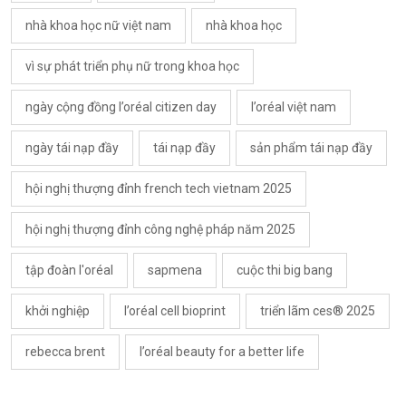
nhà khoa học nữ việt nam
nhà khoa học
vì sự phát triển phụ nữ trong khoa học
ngày cộng đồng l’oréal citizen day
l’oréal việt nam
ngày tái nạp đầy
tái nạp đầy
sản phẩm tái nạp đầy
hội nghị thượng đỉnh french tech vietnam 2025
hội nghị thượng đỉnh công nghệ pháp năm 2025
tập đoàn l'oréal
sapmena
cuộc thi big bang
khởi nghiệp
l’oréal cell bioprint
triển lãm ces® 2025
rebecca brent
l’oréal beauty for a better life