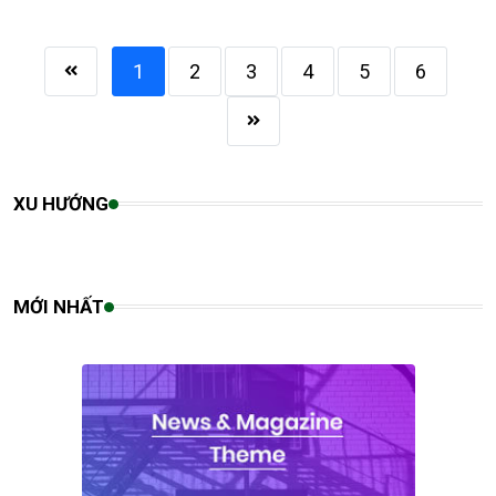
1
2
3
4
5
6
XU HƯỚNG
MỚI NHẤT