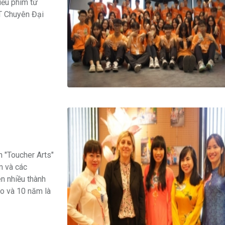
iếu phim từ
T Chuyên Đại
n "Toucher Arts"
m và các
n nhiều thành
o và 10 năm là