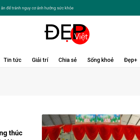
 ăn để tránh nguy cơ ảnh hưởng sức khỏe
 chăm sóc sức khỏe và làn da đúng cách
ý với loạt trang phục thanh lịch
 sức hút đặc biệt trong lòng công chúng
gày: Chè khoai môn nếp cẩm
Tin tức
Giải trí
Chia sẻ
Sống khoẻ
Đẹp+
ng Đạo thứ sáu ngày 7/8/2026: Song Tử sống động
/8: Tý đón vận may, Thìn cần thận trọng
ẻ bứt phá giới hạn và tự tin khẳng định bản thân
hâu Á được du khách châu Âu tìm kiếm nhiều nhất hè
ôi ngày càng thâm sạm, khô nứt
ờng thúc