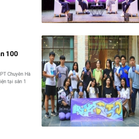
ần 100
HPT Chuyên Hà
ện tại sân 1