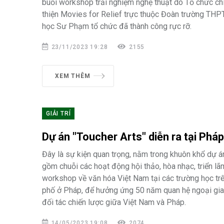
buổi workshop trải nghiệm nghệ thuật do Tổ chức ch
thiện Movies for Relief trực thuộc Đoàn trường THP
học Sư Phạm tổ chức đã thành công rực rỡ.
23/11/2023 19:28
2155
XEM THÊM
GIẢI TRÍ
Dự án "Toucher Arts" diễn ra tại Pháp
Đây là sự kiện quan trọng, nằm trong khuôn khổ dự á
gồm chuỗi các hoạt động hội thảo, hòa nhạc, triển lã
workshop về văn hóa Việt Nam tại các trường học trê
phố ở Pháp, để hưởng ứng 50 năm quan hệ ngoại gia
đối tác chiến lược giữa Việt Nam và Pháp.
14/05/2023 19:08
2074