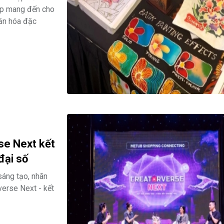
hop mang đến cho
văn hóa đặc
se Next kết
đại số
sáng tạo, nhãn
erse Next - kết