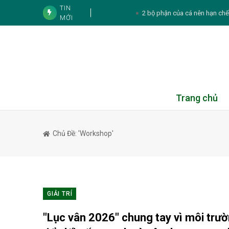
TIN
2 bộ phận của cá nên hạn chế
MỚI
4 cách sử dụng lá tía tô để
Son Ye Jin gây chú 
Mai Phương Thúy vẫn luôn giữ
Thực đơn hàng n
Trang chủ
Tử vi cá nhân hàng ngày 12 cung Hoà
Chủ Đề: 'workshop'
Tử vi 12 con giáp hôm nay 7
Trại hè Burst Outta Box 2026: Nơi tr
Agoda: Việt Nam leo lên Top 4 điểm đến c
2026
GIẢI TRÍ
4 thói quen khiến m
"Lục vân 2026" chung tay vì môi trư