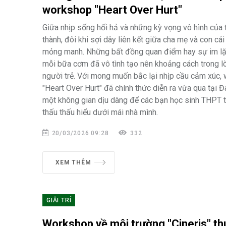
workshop "Heart Over Hurt"
Giữa nhịp sống hối hả và những kỳ vọng vô hình của 
thành, đôi khi sợi dây liên kết giữa cha mẹ và con cá
mỏng manh. Những bất đồng quan điểm hay sự im lặ
mỗi bữa cơm đã vô tình tạo nên khoảng cách trong 
người trẻ. Với mong muốn bắc lại nhịp cầu cảm xúc,
"Heart Over Hurt" đã chính thức diễn ra vừa qua tại 
một không gian dịu dàng để các bạn học sinh THPT 
thấu thấu hiểu dưới mái nhà mình.
20/03/2026 09:28
332
XEM THÊM
GIẢI TRÍ
Workshop về môi trường "Cineris" th