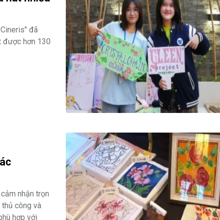
Cineris" đã
út được hơn 130
các
n cảm nhận trọn
 thủ công và
 phù hợp với