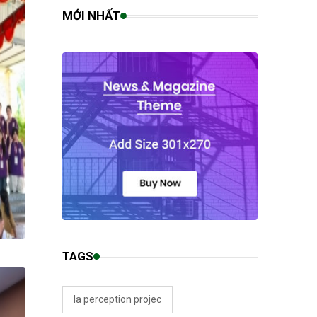
MỚI NHẤT
TAGS
la perception projec