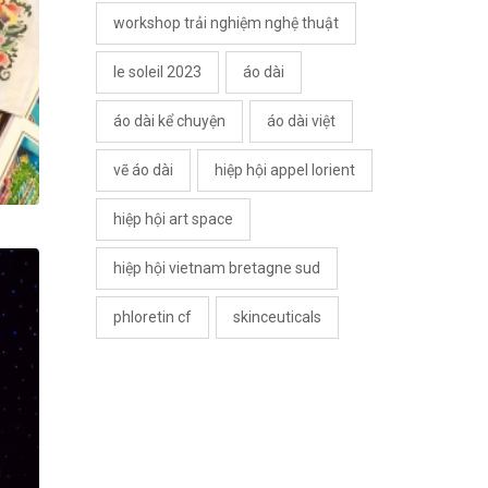
workshop trải nghiệm nghệ thuật
le soleil 2023
áo dài
áo dài kể chuyện
áo dài việt
vẽ áo dài
hiệp hội appel lorient
hiệp hội art space
hiệp hội vietnam bretagne sud
phloretin cf
skinceuticals