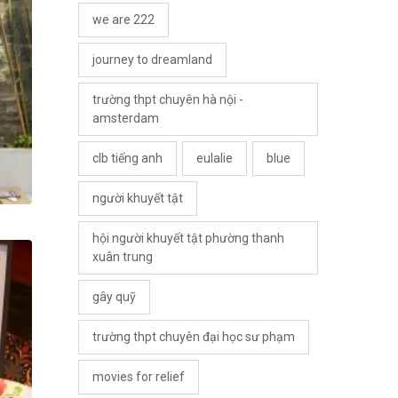
we are 222
journey to dreamland
trường thpt chuyên hà nội -
amsterdam
clb tiếng anh
eulalie
blue
người khuyết tật
hội người khuyết tật phường thanh
xuân trung
gây quỹ
trường thpt chuyên đại học sư phạm
movies for relief