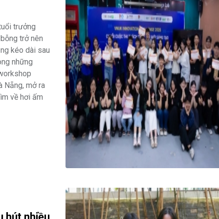
tuổi trưởng
i bỗng trở nên
ng kéo dài sau
lòng những
 workshop
Đà Nẵng, mở ra
tìm về hơi ấm
u hút nhiều