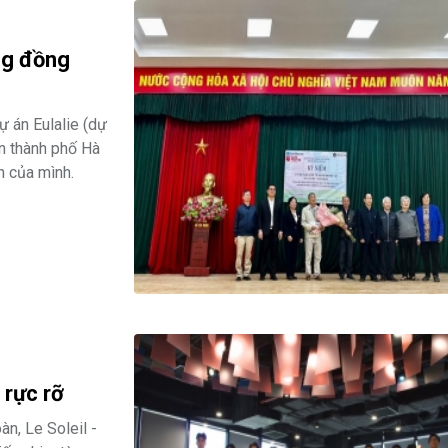
ng đồng
 án Eulalie (dự
àn thành phố Hà
n của mình.
 rực rỡ
n, Le Soleil -