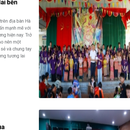
lai bền
trên địa bàn Hà
 ấn mạnh mẽ với
ờng hiện nay. Trở
tạo nên một
 sẻ và chung tay
ựng tương lai
ua