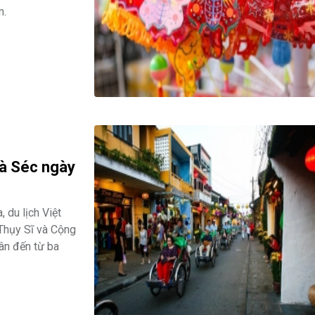
m.
oà Séc ngày
 du lịch Việt
Thụy Sĩ và Cộng
ân đến từ ba