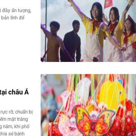
t đầy ấn tượng,
à bản lĩnh để
ại châu Á
rực rỡ, chuẩn bị
iểm mặt trăng
g năm, khi phố
chia sẻ bánh