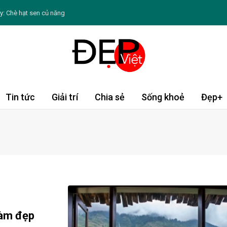
: Chè hạt sen củ năng
 Dậu tài lộc khởi sắc; Dần, Tỵ cần thận trọng
nên hạn chế ăn đường bổ sung
gày càng thâm sạm, khô nứt
để tránh nguy cơ ảnh hưởng sức khỏe
Tin tức
Giải trí
Chia sẻ
Sống khoẻ
Đẹp+
m sóc sức khỏe và làn da đúng cách
 loạt trang phục thanh lịch
 hút đặc biệt trong lòng công chúng
o thứ bảy ngày 8/8/2026: Sư Tử tràn động lực
làm đẹp