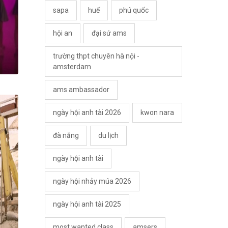
sapa
huế
phú quốc
hội an
đại sứ ams
trường thpt chuyên hà nội -
amsterdam
ams ambassador
ngày hội anh tài 2026
kwon nara
đà nẵng
du lịch
ngày hội anh tài
ngày hội nhảy múa 2026
ngày hội anh tài 2025
most wanted class
amsers