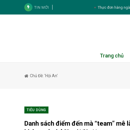
TIN MỚI
Thực đơn hàng ngày
Tử vi 12 con giáp ngày 8/8/2026: Tý, Mão,
4 lý do phụ nữ mang thai 
4 thói quen khiến môi n
2 bộ phận của cá nên hạn chế ăn 
Trang chủ
4 cách sử dụng lá tía tô để chă
Chủ Đề: 'Hội An'
Son Ye Jin gây chú ý với
Mai Phương Thúy vẫn luôn giữ sức
Tử vi cá nhân hàng ngày 12 cung Hoàng Đạ
TIÊU DÙNG
Danh sách điểm đến mà “team” mê 