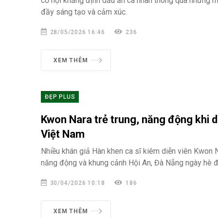
cơ hội khẳng định dấu ấn cá nhân thông qua những mà
đầy sáng tạo và cảm xúc.
28/05/2026 16:46
236
XEM THÊM
ĐẸP PLUS
Kwon Nara trẻ trung, năng động khi du
Việt Nam
Nhiều khán giả Hàn khen ca sĩ kiêm diễn viên Kwon Na
năng động và khung cảnh Hội An, Đà Nẵng ngày hè đ
30/04/2026 10:18
186
XEM THÊM