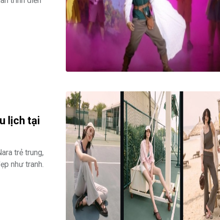
n trình diễn
 lịch tại
ra trẻ trung,
ẹp như tranh.