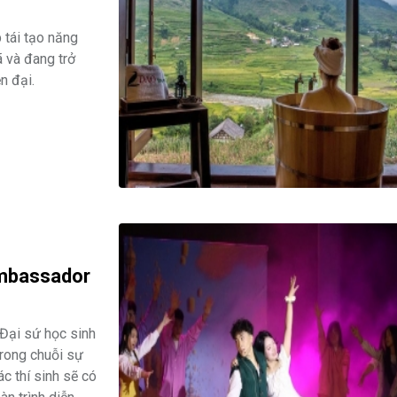
 tái tạo năng
 và đang trở
n đại.
Ambassador
Đại sứ học sinh
rong chuỗi sự
ác thí sinh sẽ có