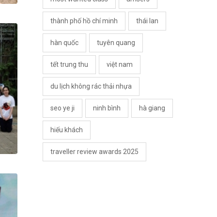
thành phố hồ chí minh
thái lan
hàn quốc
tuyên quang
tết trung thu
việt nam
du lịch không rác thải nhựa
seo ye ji
ninh bình
hà giang
hiếu khách
traveller review awards 2025