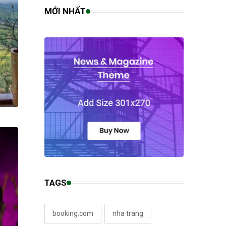
MỚI NHẤT
TAGS
booking.com
nha trang