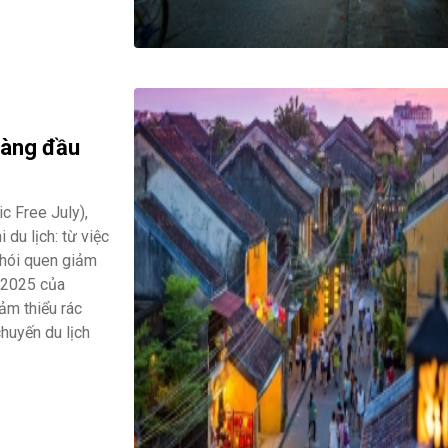
 hàng đầu
c Free July),
du lịch: từ việc
 thói quen giảm
g 2025 của
ảm thiểu rác
huyến du lịch