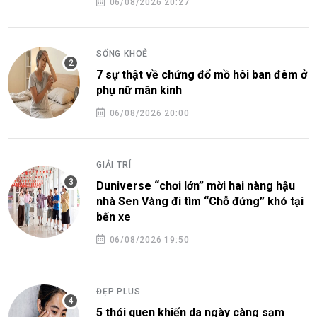
06/08/2026 20:27
SỐNG KHOẺ
7 sự thật về chứng đổ mồ hôi ban đêm ở
phụ nữ mãn kinh
06/08/2026 20:00
GIẢI TRÍ
Duniverse “chơi lớn” mời hai nàng hậu
nhà Sen Vàng đi tìm “Chỗ đứng” khó tại
bến xe
06/08/2026 19:50
ĐẸP PLUS
5 thói quen khiến da ngày càng sạm