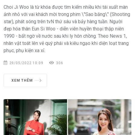
Choi Ji Woo là từ khóa được tìm kiếm nhiều khi tái xuất màn
ảnh nhỏ với vai khách mời trong phim \"Sao băng\" (Shooting
star), phát sóng trên tvN thứ sáu và bảy hàng tuần. Người
đẹp hóa thân Eun Si Woo - diễn viên huyền thoại thập niên
1990 - bất ngờ về nước sau khi ly hôn chồng. Theo News 1,
nhân vật toát lên vẻ quý phái và kiêu ngạo khi diện loạt trang
phục, phụ kiện xa xỉ.
29/05/2022 10:09
306
XEM THÊM