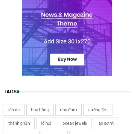
TAGS
làn da
hoa hồng
nha đam
dưỡng ẩm
thành phần
lô hội
ocean jewels
áo sơ mi