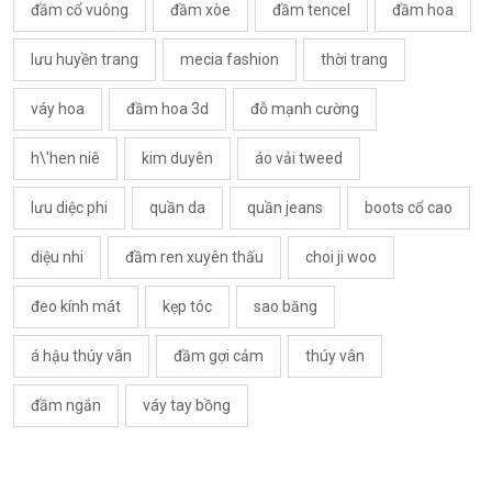
đầm cổ vuông
đầm xòe
đầm tencel
đầm hoa
lưu huyền trang
mecia fashion
thời trang
váy hoa
đầm hoa 3d
đỗ mạnh cường
h\'hen niê
kim duyên
áo vải tweed
lưu diệc phi
quần da
quần jeans
boots cổ cao
diệu nhi
đầm ren xuyên thấu
choi ji woo
đeo kính mát
kẹp tóc
sao băng
á hậu thúy vân
đầm gợi cảm
thúy vân
đầm ngắn
váy tay bồng