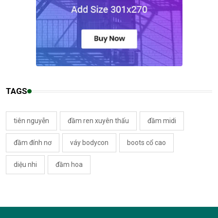
TAGS
tiên nguyễn
đầm ren xuyên thấu
đầm midi
đầm đính nơ
váy bodycon
boots cổ cao
diệu nhi
đầm hoa