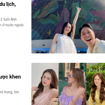
du lịch,
2 tuổi Anh
n ở nước ngoài.
được khen
ẻ trung, tôn