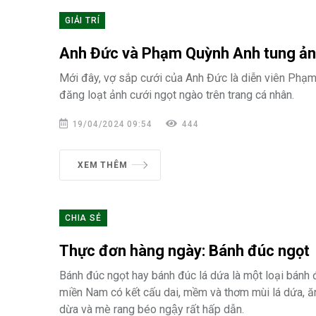
GIẢI TRÍ
Anh Đức và Phạm Quỳnh Anh tung ản
Mới đây, vợ sắp cưới của Anh Đức là diễn viên Phạ
đăng loạt ảnh cưới ngọt ngào trên trang cá nhân.
19/04/2024 09:54
444
XEM THÊM
CHIA SẺ
Thực đơn hàng ngày: Bánh đúc ngọt
Bánh đúc ngọt hay bánh đúc lá dứa là một loại bánh
miền Nam có kết cấu dai, mềm và thơm mùi lá dứa, ă
dừa và mè rang béo ngậy rất hấp dẫn.