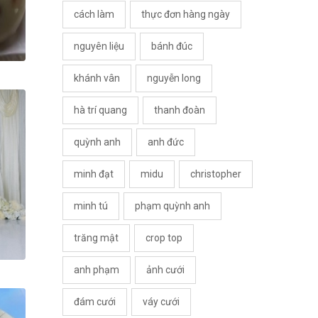
cách làm
thực đơn hàng ngày
nguyên liệu
bánh đúc
khánh vân
nguyễn long
hà trí quang
thanh đoàn
quỳnh anh
anh đức
minh đạt
midu
christopher
minh tú
phạm quỳnh anh
trăng mật
crop top
anh phạm
ảnh cưới
đám cưới
váy cưới