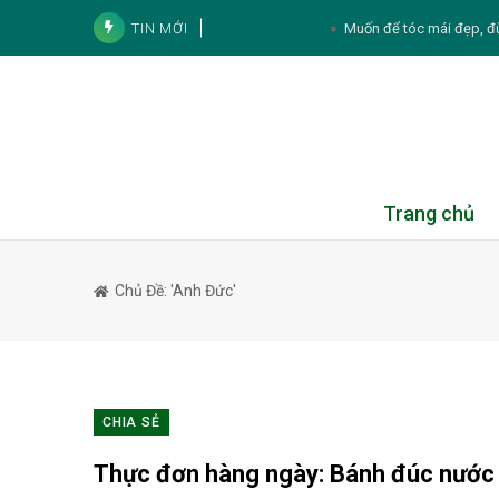
Muốn để tóc mái đẹp, đ
TIN MỚI
Diễn viên Hương Giang k
Noo Phước Thịnh và cách tích lũy tài sản:
Tử vi cá nhân hàng ngày 12 cung Hoàng Đạ
Thực đơn hàng ngày
Trang chủ
Tử vi 12 con giáp ngày 8/8/2026: Tý, Mão,
4 lý do phụ nữ mang thai 
Chủ Đề: 'anh Đức'
5 thói quen chăm sóc da mù
CHIA SẺ
Thực đơn hàng ngày: Bánh đúc nước