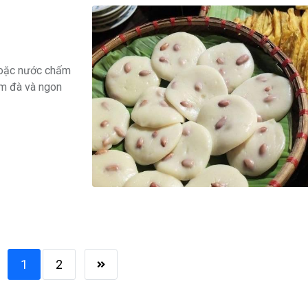
hoặc nước chấm
ậm đà và ngon
1
2