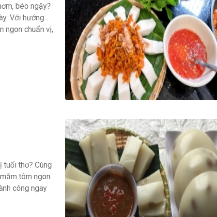
thơm, béo ngậy?
ày. Với hướng
n ngon chuẩn vị,
 tuổi thơ? Cùng
m mắm tôm ngon
hành công ngay