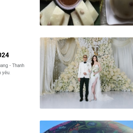
024
uang - Thanh
 yêu.