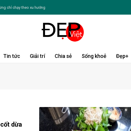
ừng chỉ chạy theo xu hướng
ín tiếng sau khi lấy chồng
 Không ồn ào, ưu tiên những giá trị bền vững
o thứ bảy ngày 8/8/2026: Sư Tử tràn động lực
: Chè hạt sen củ năng
Tin tức
Giải trí
Chia sẻ
Sống khoẻ
Đẹp+
 Dậu tài lộc khởi sắc; Dần, Tỵ cần thận trọng
nên hạn chế ăn đường bổ sung
a hè dễ khiến làn da xuống sắc
 cốt dừa