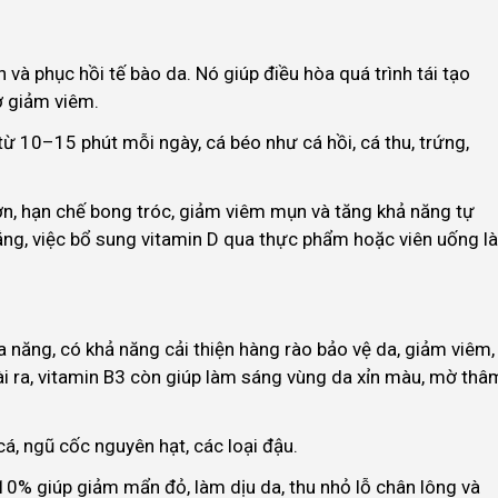
n và phục hồi tế bào da. Nó giúp điều hòa quá trình tái tạo
ợ giảm viêm.
ừ 10–15 phút mỗi ngày, cá béo như cá hồi, cá thu, trứng,
hơn, hạn chế bong tróc, giảm viêm mụn và tăng khả năng tự
nắng, việc bổ sung vitamin D qua thực phẩm hoặc viên uống là
 năng, có khả năng cải thiện hàng rào bảo vệ da, giảm viêm,
i ra, vitamin B3 còn giúp làm sáng vùng da xỉn màu, mờ thâ
á, ngũ cốc nguyên hạt, các loại đậu.
0% giúp giảm mẩn đỏ, làm dịu da, thu nhỏ lỗ chân lông và