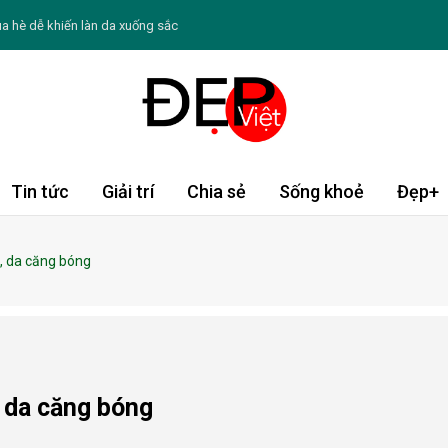
a hè dễ khiến làn da xuống sắc
 thể ảnh hưởng đến sức khỏe
ừng chỉ chạy theo xu hướng
ín tiếng sau khi lấy chồng
 Không ồn ào, ưu tiên những giá trị bền vững
Tin tức
Giải trí
Chia sẻ
Sống khoẻ
Đẹp+
o thứ bảy ngày 8/8/2026: Sư Tử tràn động lực
u, da căng bóng
: Chè hạt sen củ năng
 Dậu tài lộc khởi sắc; Dần, Tỵ cần thận trọng
n kinh nguyệt rối loạn như thế nào
, da căng bóng