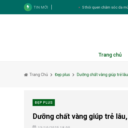
TIN MỚI
5 thói quen chăm sóc da mù
3 sai lầm khi rán cá có
Muốn để tóc mái đẹp, đ
Diễn viên Hương Giang k
Noo Phước Thịnh và cách tích lũy tài sản:
Trang chủ
Tử vi cá nhân hàng ngày 12 cung Hoàng Đạ
Trang Chủ
Đẹp plus
Dưỡng chất vàng giúp trẻ lâ
Thực đơn hàng ngày
Tử vi 12 con giáp ngày 8/8/2026: Tý, Mão,
Căng thẳng kéo dài có thể khiế
ĐẸP PLUS
Dưỡng chất vàng giúp trẻ lâu
13/10/2025 18:00