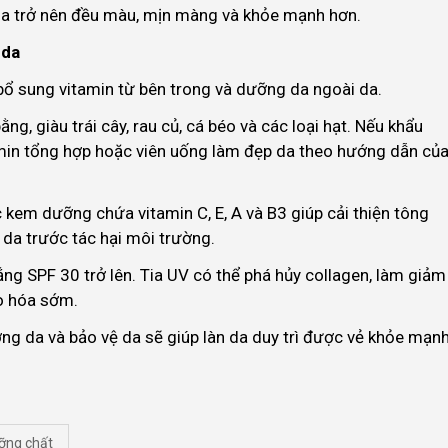
da trở nên đều màu, mịn màng và khỏe mạnh hơn.
 da
 bổ sung vitamin từ bên trong và dưỡng da ngoài da.
ng, giàu trái cây, rau củ, cá béo và các loại hạt. Nếu khẩu
amin tổng hợp hoặc viên uống làm đẹp da theo hướng dẫn củ
kem dưỡng chứa vitamin C, E, A và B3 giúp cải thiện tông
 da trước tác hại môi trường.
g SPF 30 trở lên. Tia UV có thể phá hủy collagen, làm giảm
ão hóa sớm.
ng da và bảo vệ da sẽ giúp làn da duy trì được vẻ khỏe mạnh
ỡng chất