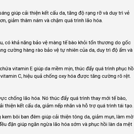
ng giúp cải thiện kết cấu da, tăng độ rạng rỡ và duy trì vẻ
hơn, giảm thâm nám và chậm quá trình lão hóa.
ầu, có khả năng bảo vệ màng tế bào khỏi tổn thương do gốc
tăng cường hàng rào bảo vệ tự nhiên của da, duy trì độ ẩm và
hứa vitamin E giúp da mềm mịn, thúc đẩy quá trình phục hồi
vitamin C, hiệu quả chống oxy hóa được tăng cường rõ rệt.
vực chống lão hóa. Nó thúc đẩy quá trình thay mới tế bào,
ải thiện kết cấu da, giảm nếp nhăn và hỗ trợ quá trình tái tạo.
g kem bôi ban đêm giúp cải thiện tông da, giảm mụn, làm mờ
đều đặn giúp ngăn ngừa lão hóa sớm và phục hồi làn da mệt