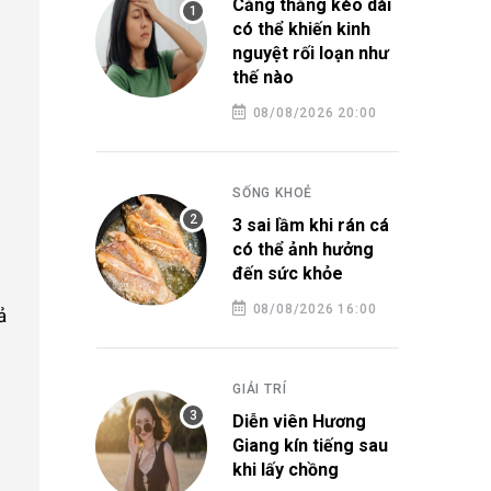
Căng thẳng kéo dài
có thể khiến kinh
nguyệt rối loạn như
thế nào
08/08/2026 20:00
SỐNG KHOẺ
3 sai lầm khi rán cá
có thể ảnh hưởng
đến sức khỏe
08/08/2026 16:00
ả
GIẢI TRÍ
Diễn viên Hương
Giang kín tiếng sau
khi lấy chồng