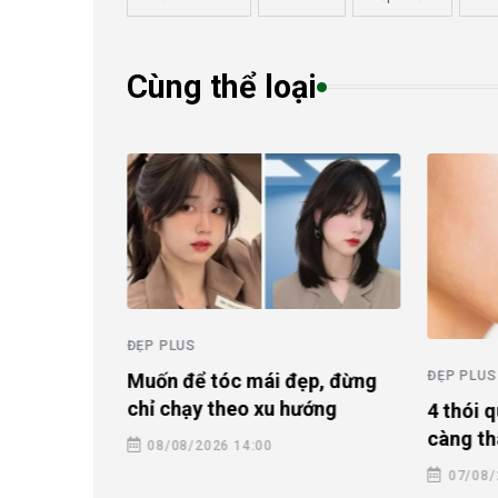
Cùng thể loại
ĐẸP PLUS
ĐẸP PLUS
Muốn để tóc mái đẹp, đừng
sóc da mùa
chỉ chạy theo xu hướng
4 thói 
 xuống sắc
càng th
08/08/2026 14:00
07/08/