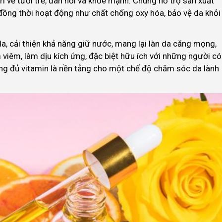
rì vẻ tươi trẻ, đàn hồi và khỏe mạnh. Chúng hỗ trợ sản xuất
 đồng thời hoạt động như chất chống oxy hóa, bảo vệ da khỏi
, cải thiện khả năng giữ nước, mang lại làn da căng mọng,
 viêm, làm dịu kích ứng, đặc biệt hữu ích với những người có
ng đủ vitamin là nền tảng cho một chế độ chăm sóc da lành