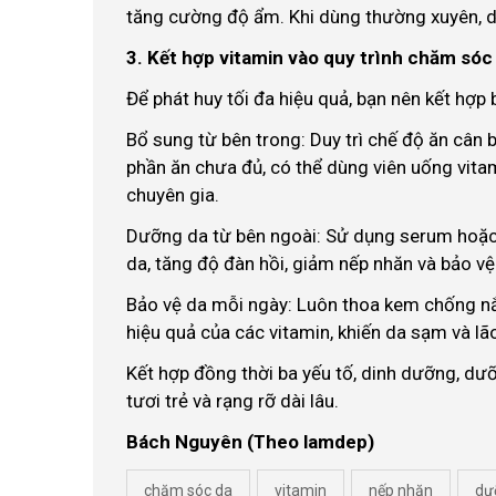
tăng cường độ ẩm. Khi dùng thường xuyên, 
3. Kết hợp vitamin vào quy trình chăm sóc
Để phát huy tối đa hiệu quả, bạn nên kết hợp
Bổ sung từ bên trong: Duy trì chế độ ăn cân bằ
phần ăn chưa đủ, có thể dùng viên uống vit
chuyên gia.
Dưỡng da từ bên ngoài: Sử dụng serum hoặc 
da, tăng độ đàn hồi, giảm nếp nhăn và bảo vệ
Bảo vệ da mỗi ngày: Luôn thoa kem chống nắn
hiệu quả của các vitamin, khiến da sạm và l
Kết hợp đồng thời ba yếu tố, dinh dưỡng, dưỡ
tươi trẻ và rạng rỡ dài lâu.
Bách Nguyên (Theo lamdep)
chăm sóc da
vitamin
nếp nhăn
dư