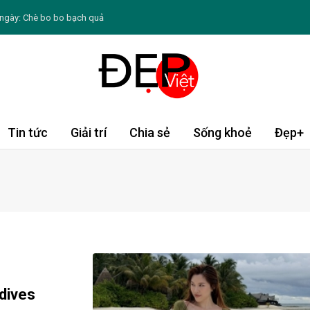
ngày: Chè bo bo bạch quả
 Thân tài lộc rực rỡ, Tỵ đón cơ hội kiếm tiền
n sữa mẹ khi trở lại công việc
ưỡng chất cần thiết cho mái tóc
thế nào đến quá trình giảm mỡ
Tin tức
Giải trí
Chia sẻ
Sống khoẻ
Đẹp+
ng làm mặt nạ giúp da mềm mại hơn
1996, thân nhau và có điểm chung thú vị trong
hầy trò showbiz Việt hóa giải mâu thuẫn sau nhiều năm
g Đạo thứ hai ngày 10/8/2026: Bảo Bình sáng tạo
dives