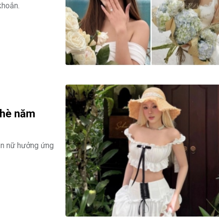
khoắn.
a hè năm
bạn nữ hưởng ứng