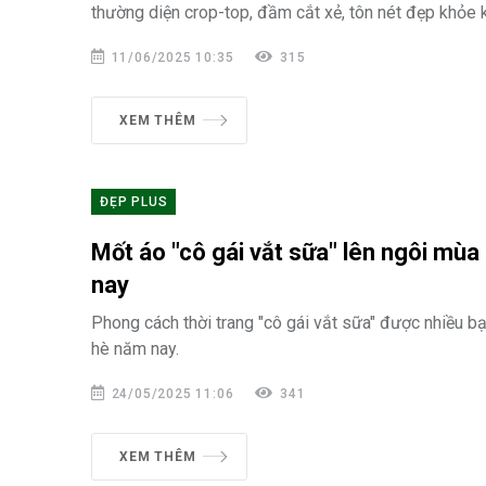
thường diện crop-top, đầm cắt xẻ, tôn nét đẹp khỏe 
11/06/2025 10:35
315
XEM THÊM
ĐẸP PLUS
Mốt áo "cô gái vắt sữa" lên ngôi mù
nay
Phong cách thời trang "cô gái vắt sữa" được nhiều 
hè năm nay.
24/05/2025 11:06
341
XEM THÊM