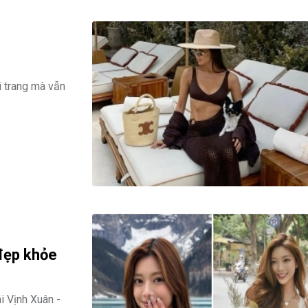
i trang mà vẫn
đẹp khỏe
i Vịnh Xuân -