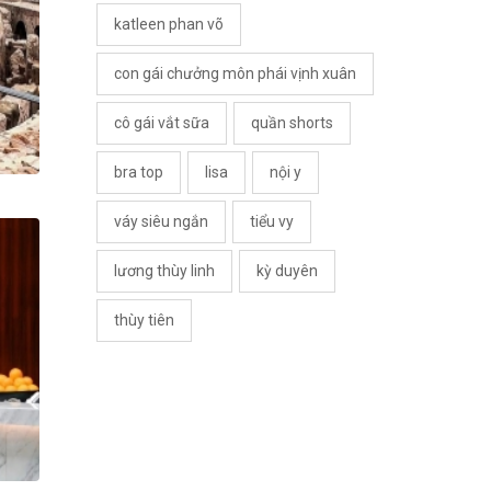
katleen phan võ
con gái chưởng môn phái vịnh xuân
cô gái vắt sữa
quần shorts
bra top
lisa
nội y
váy siêu ngắn
tiểu vy
lương thùy linh
kỳ duyên
thùy tiên