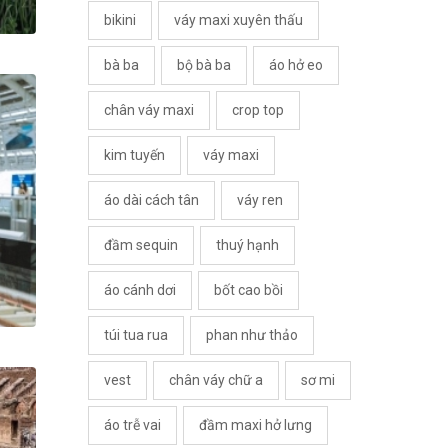
bikini
váy maxi xuyên thấu
bà ba
bộ bà ba
áo hở eo
chân váy maxi
crop top
kim tuyến
váy maxi
áo dài cách tân
váy ren
đầm sequin
thuý hạnh
áo cánh dơi
bốt cao bồi
túi tua rua
phan như thảo
vest
chân váy chữ a
sơ mi
áo trễ vai
đầm maxi hở lưng