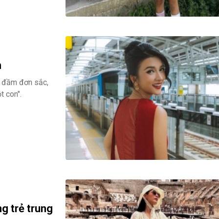
h
ộ đầm đơn sắc,
t con".
g trẻ trung