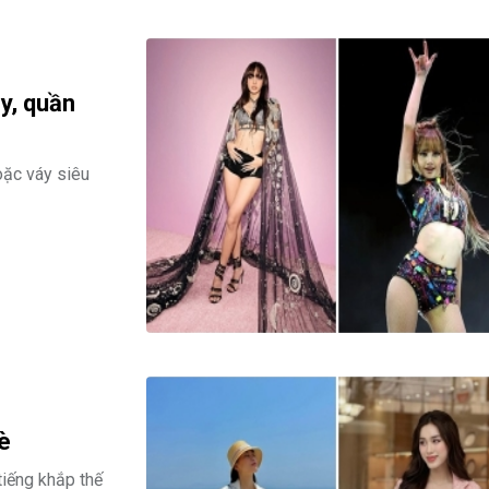
y, quần
oặc váy siêu
è
tiếng khắp thế