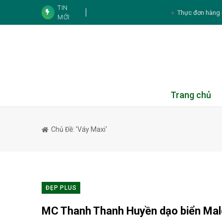
TIN
Thực đơn hàng 
MỚI
Tử vi 12 con giáp ngày 10/8/2026:
5 cách duy trì nguồ
5 thực phẩm bổ sung d
Giấc ngủ ảnh hưởng 
Trang chủ
3 cách kết hợp khoai la
3 mỹ nhân phim giờ vàng VTV cùng sinh năm 
Chủ Đề: 'váy Maxi'
chuyện tình yêu
Từng vướng nghi vấn “cạch mặt”, loạt cặp t
Tử vi cá nhân hàng ngày 12 cung Hoàn
ĐẸP PLUS
MC Thanh Thanh Huyền dạo biển Mal