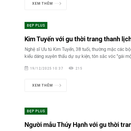
XEM THÊM
ĐẸP PLUS
Kim Tuyến với gu thời trang thanh lịc
Nghệ sĩ Ưu tú Kim Tuyến, 38 tuổi, thường mặc các b
kiểu dáng xuyên thấu dự sự kiện, tôn sắc vóc "gái mộ
19/12/2025 10:37
215
XEM THÊM
ĐẸP PLUS
Người mẫu Thúy Hạnh với gu thời tran