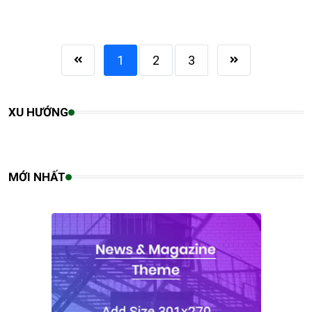
1
2
3
XU HƯỚNG
MỚI NHẤT