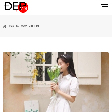
Chủ Đề: 'váy Bút Chì'