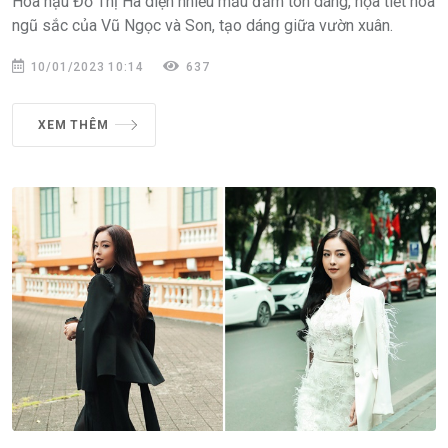
Hoa hậu Đỗ Thị Hà diện nhiều mẫu đầm tôn dáng, họa tiết hoa
ngũ sắc của Vũ Ngọc và Son, tạo dáng giữa vườn xuân.
10/01/2023 10:14
637
XEM THÊM