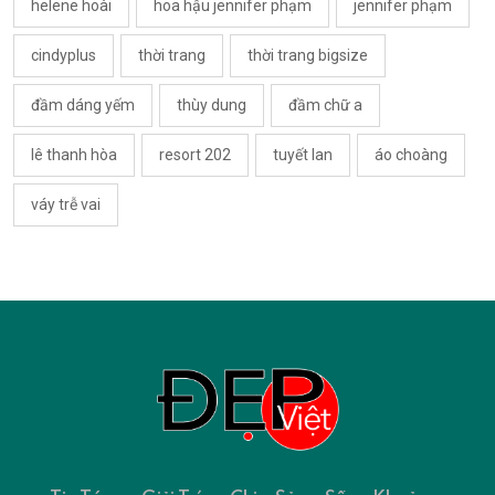
helene hoài
hoa hậu jennifer phạm
jennifer phạm
cindyplus
thời trang
thời trang bigsize
đầm dáng yếm
thùy dung
đầm chữ a
lê thanh hòa
resort 202
tuyết lan
áo choàng
váy trễ vai