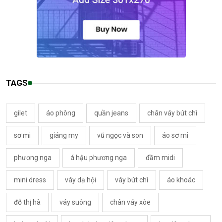
TAGS
gilet
áo phông
quần jeans
chân váy bút chì
sơ mi
giáng my
vũ ngọc và son
áo sơ mi
phương nga
á hậu phương nga
đầm midi
mini dress
váy dạ hội
váy bút chì
áo khoác
đỗ thị hà
váy suông
chân váy xòe