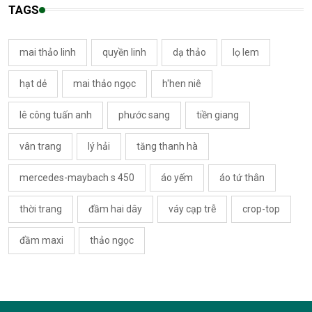
TAGS
mai thảo linh
quyền linh
dạ thảo
lọ lem
hạt dẻ
mai thảo ngọc
h'hen niê
lê công tuấn anh
phước sang
tiền giang
vân trang
lý hải
tăng thanh hà
mercedes-maybach s 450
áo yếm
áo tứ thân
thời trang
đầm hai dây
váy cạp trễ
crop-top
đầm maxi
thảo ngọc