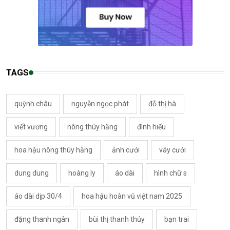
TAGS
quỳnh châu
nguyễn ngọc phát
đỗ thị hà
viết vương
nông thúy hằng
đình hiếu
hoa hậu nông thúy hằng
ảnh cưới
váy cưới
dung dung
hoàng ly
áo dài
hình chữ s
áo dài dịp 30/4
hoa hậu hoàn vũ việt nam 2025
đặng thanh ngân
bùi thị thanh thủy
bạn trai