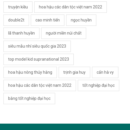
truyện kiều
hoa hậu các dân tộc việt nam 2022
double2t
cao minh tiến
ngọc huyền
lã thanh huyền
người miền núi chất
siêu mẫu nhí siêu quốc gia 2023
top model kid supranational 2023
hoa hậu nông thúy hằng
trịnh gia huy
cấn hà vy
hoa hậu các dân tộc việt nam 2022
tốt nghiệp đại học
bằng tốt nghiệp đại học