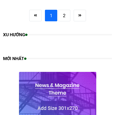
1
2
XU HƯỚNG
MỚI NHẤT