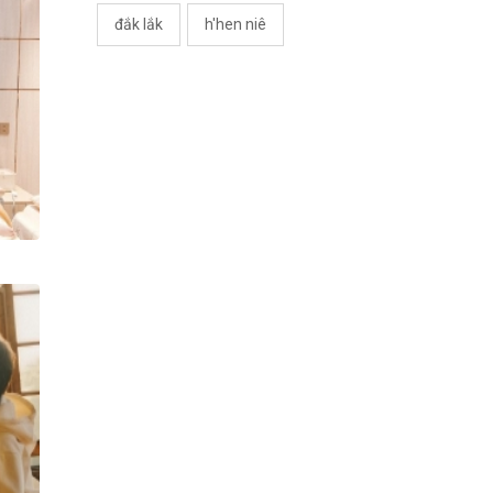
đắk lắk
h'hen niê