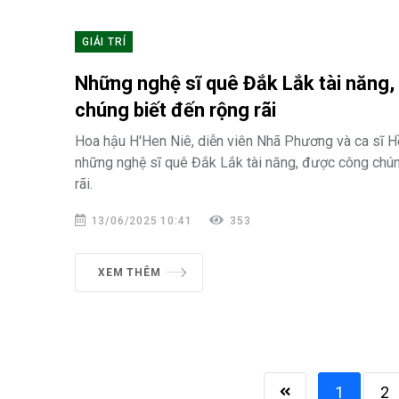
GIẢI TRÍ
Những nghệ sĩ quê Đắk Lắk tài năng
chúng biết đến rộng rãi
Hoa hậu H'Hen Niê, diễn viên Nhã Phương và ca sĩ H
những nghệ sĩ quê Đắk Lắk tài năng, được công chún
rãi.
13/06/2025 10:41
353
XEM THÊM
1
2