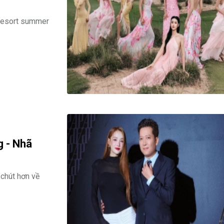
g resort summer
g - Nhã
chút hơn về