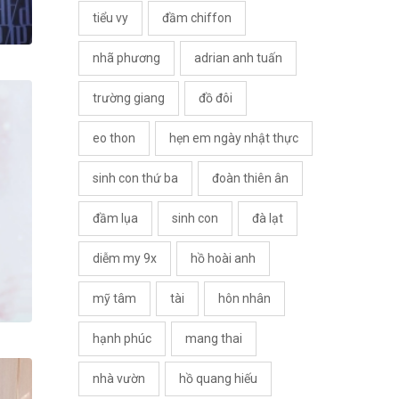
tiểu vy
đầm chiffon
nhã phương
adrian anh tuấn
trường giang
đồ đôi
eo thon
hẹn em ngày nhật thực
sinh con thứ ba
đoàn thiên ân
đầm lụa
sinh con
đà lạt
diễm my 9x
hồ hoài anh
mỹ tâm
tài
hôn nhân
hạnh phúc
mang thai
nhà vườn
hồ quang hiếu