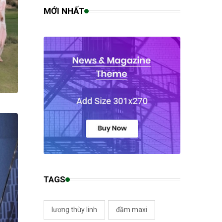
MỚI NHẤT
TAGS
lương thùy linh
đầm maxi