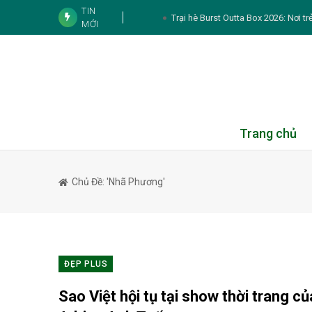
TIN
Trại hè Burst Outta Box 2026: Nơi tr
MỚI
Agoda: Việt Nam leo lên Top 4 điểm đến ch
2026
7 sự thật về chứng đổ
Booking.com khơi nguồn cảm hứng du lịch 
cà phê
Duniverse “chơi lớn” mời hai nàng hậ
Trang chủ
5 thói quen k
Chủ Đề: 'nhã Phương'
6 nguyên tắc ăn uố
5 dấu hiệu cho thấy cơ thể đ
Tình bạn của NSND 
ĐẸP PLUS
Tử vi 12 con giáp hôm nay 7
Sao Việt hội tụ tại show thời trang c