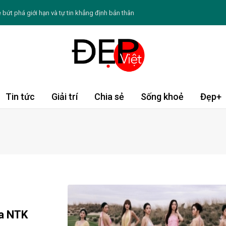
ẻ bứt phá giới hạn và tự tin khẳng định bản thân
âu Á được du khách châu Âu tìm kiếm nhiều nhất hè
 mồ hôi ban đêm ở phụ nữ mãn kinh
hè cho du khách Việt thông qua trải nghiệm pop-up
u nhà Sen Vàng đi tìm “Chỗ đứng” khó tại bến xe
Tin tức
Giải trí
Chia sẻ
Sống khoẻ
Đẹp+
hiến da ngày càng sạm màu
ng giúp duy trì làn da trẻ lâu
ang thiếu collagen, đừng chủ quan bỏ qua
Hồng Vân và nghệ sĩ Hồng Đào
/8: Tý đón vận may, Thìn cần thận trọng
ủa NTK