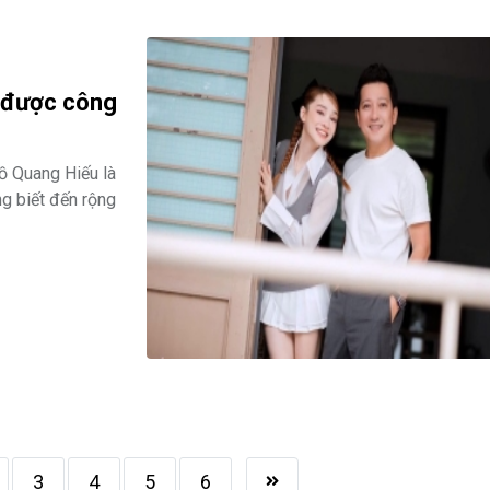
, được công
ồ Quang Hiếu là
g biết đến rộng
3
4
5
6