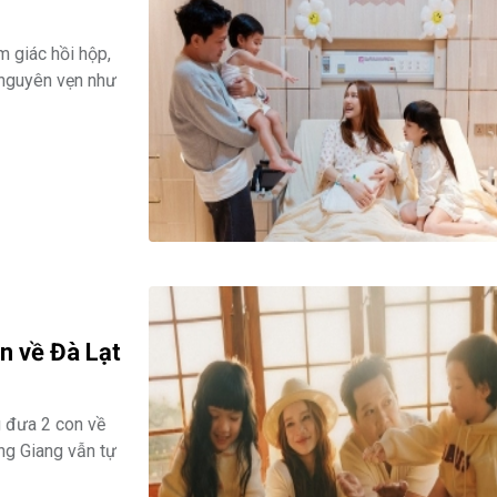
m giác hồi hộp,
 nguyên vẹn như
n về Đà Lạt
g đưa 2 con về
ng Giang vẫn tự