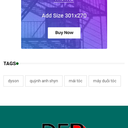
TAGS
dyson
quỳnh anh shyn
mái tóc
máy duỗi tóc