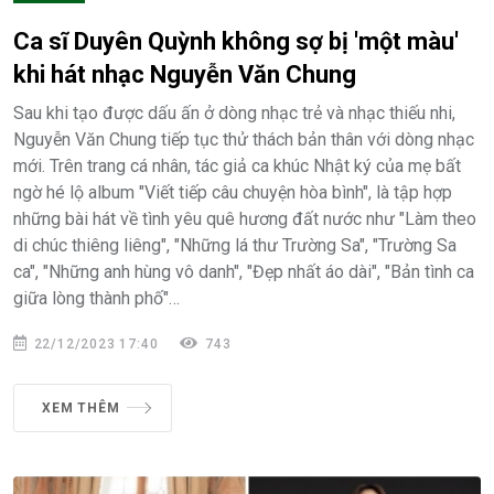
Ca sĩ Duyên Quỳnh không sợ bị 'một màu'
khi hát nhạc Nguyễn Văn Chung
Sau khi tạo được dấu ấn ở dòng nhạc trẻ và nhạc thiếu nhi,
Nguyễn Văn Chung tiếp tục thử thách bản thân với dòng nhạc
mới. Trên trang cá nhân, tác giả ca khúc Nhật ký của mẹ bất
ngờ hé lộ album "Viết tiếp câu chuyện hòa bình", là tập hợp
những bài hát về tình yêu quê hương đất nước như "Làm theo
di chúc thiêng liêng", "Những lá thư Trường Sa", "Trường Sa
ca", "Những anh hùng vô danh", "Đẹp nhất áo dài", "Bản tình ca
giữa lòng thành phố"…
22/12/2023 17:40
743
XEM THÊM