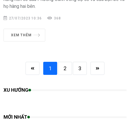
họ hàng hai bên.
27/07/2023 10:36
368
XEM THÊM
1
2
3
XU HƯỚNG
MỚI NHẤT