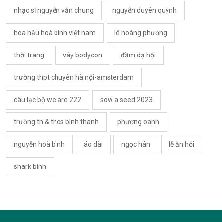
nhạc sĩ nguyễn văn chung
nguyễn duyên quỳnh
hoa hậu hoà bình việt nam
lê hoàng phương
thời trang
váy bodycon
đầm dạ hội
trường thpt chuyên hà nội-amsterdam
câu lạc bộ we are 222
sow a seed 2023
trường th & thcs bình thanh
phương oanh
nguyễn hoà bình
áo dài
ngọc hân
lễ ăn hỏi
shark bình