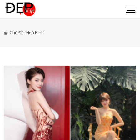
Chủ Đề: 'Hoà Bình'