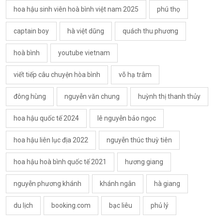
hoa hậu sinh viên hoà bình việt nam 2025
phú thọ
captain boy
hà việt dũng
quách thu phương
hoà bình
youtube vietnam
viết tiếp câu chuyện hòa bình
võ hạ trâm
đông hùng
nguyễn văn chung
huỳnh thị thanh thủy
hoa hậu quốc tế 2024
lê nguyễn bảo ngọc
hoa hậu liên lục địa 2022
nguyễn thúc thuỳ tiên
hoa hậu hoà bình quốc tế 2021
hương giang
nguyễn phương khánh
khánh ngân
hà giang
du lịch
booking.com
bạc liêu
phủ lý