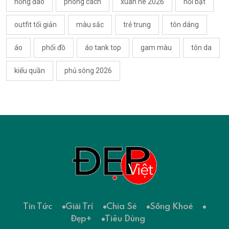
hồng đào
phong cách
xuân hè 2026
nổi bật
outfit tối giản
màu sắc
trẻ trung
tôn dáng
áo
phối đồ
áo tank top
gam màu
tôn da
kiểu quần
phủ sóng 2026
Tin Tức
Giải Trí
Chia Sẻ
Sống Khoẻ
Đẹp+
Tiêu Dùng