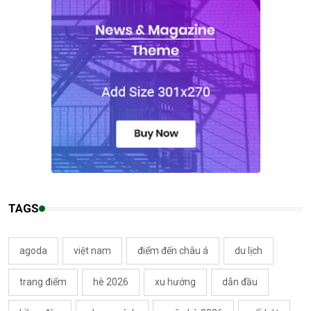
TAGS
agoda
việt nam
điểm đến châu á
du lịch
trang điểm
hè 2026
xu hướng
dẫn đầu