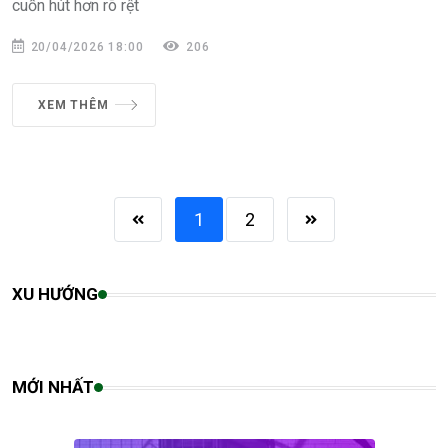
cuốn hút hơn rõ rệt
20/04/2026 18:00
206
XEM THÊM
1
2
XU HƯỚNG
MỚI NHẤT