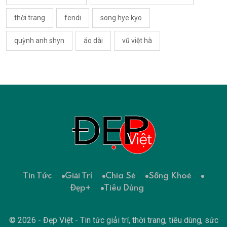
thời trang
fendi
song hye kyo
quỳnh anh shyn
áo dài
vũ việt hà
Tin Tức
Giải Trí
Chia Sẻ
Sống Khoẻ
Đẹp+
Tiêu Dùng
© 2026 - Đẹp Việt - Tin tức giải trí, thời trang, tiêu dùng, sức