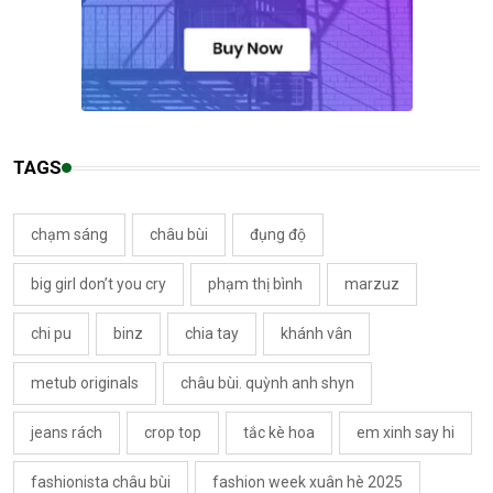
TAGS
chạm sáng
châu bùi
đụng độ
big girl don’t you cry
phạm thị bình
marzuz
chi pu
binz
chia tay
khánh vân
metub originals
châu bùi. quỳnh anh shyn
jeans rách
crop top
tắc kè hoa
em xinh say hi
fashionista châu bùi
fashion week xuân hè 2025