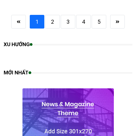
1
2
3
4
5
XU HƯỚNG
MỚI NHẤT