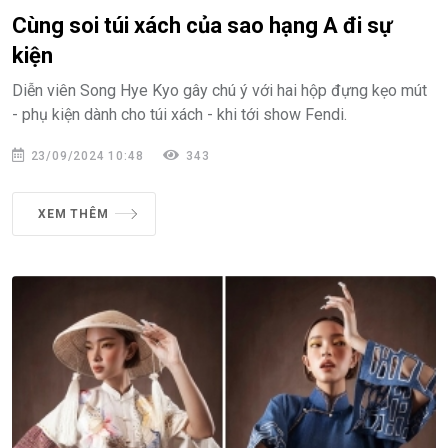
Cùng soi túi xách của sao hạng A đi sự
kiện
Diễn viên Song Hye Kyo gây chú ý với hai hộp đựng kẹo mút
- phụ kiện dành cho túi xách - khi tới show Fendi.
23/09/2024 10:48
343
XEM THÊM