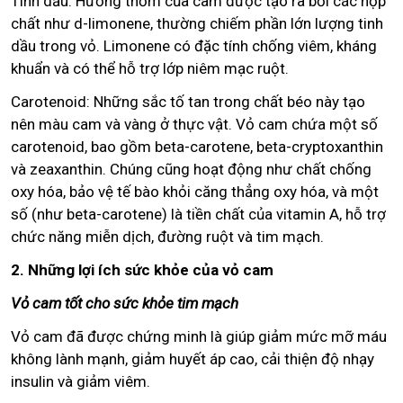
Tinh dầu: Hương thơm của cam được tạo ra bởi các hợp
chất như d-limonene, thường chiếm phần lớn lượng tinh
dầu trong vỏ. Limonene có đặc tính chống viêm, kháng
khuẩn và có thể hỗ trợ lớp niêm mạc ruột.
Carotenoid: Những sắc tố tan trong chất béo này tạo
nên màu cam và vàng ở thực vật. Vỏ cam chứa một số
carotenoid, bao gồm beta-carotene, beta-cryptoxanthin
và zeaxanthin. Chúng cũng hoạt động như chất chống
oxy hóa, bảo vệ tế bào khỏi căng thẳng oxy hóa, và một
số (như beta-carotene) là tiền chất của vitamin A, hỗ trợ
chức năng miễn dịch, đường ruột và tim mạch.
2. Những lợi ích sức khỏe của vỏ cam
Vỏ cam tốt cho sức khỏe tim mạch
Vỏ cam đã được chứng minh là giúp giảm mức mỡ máu
không lành mạnh, giảm huyết áp cao, cải thiện độ nhạy
insulin và giảm viêm.