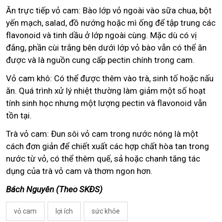
Ăn trực tiếp vỏ cam: Bào lớp vỏ ngoài vào sữa chua, bột
yến mạch, salad, đồ nướng hoặc mì ống để tập trung các
flavonoid và tinh dầu ở lớp ngoài cùng. Mặc dù có vị
đắng, phần cùi trắng bên dưới lớp vỏ bào vẫn có thể ăn
được và là nguồn cung cấp pectin chính trong cam.
Vỏ cam khô: Có thể được thêm vào trà, sinh tố hoặc nấu
ăn. Quá trình xử lý nhiệt thường làm giảm một số hoạt
tính sinh học nhưng một lượng pectin và flavonoid vẫn
tồn tại.
Trà vỏ cam: Đun sôi vỏ cam trong nước nóng là một
cách đơn giản để chiết xuất các hợp chất hòa tan trong
nước từ vỏ, có thể thêm quế, sả hoặc chanh tăng tác
dụng của trà vỏ cam và thơm ngon hơn.
Bách Nguyên (Theo SKĐS)
vỏ cam
lợi ích
sức khỏe