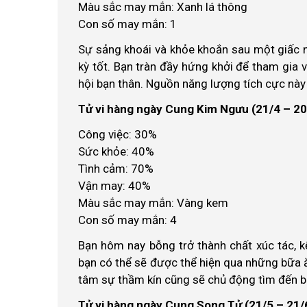
Màu sắc may mắn: Xanh lá thông
Con số may mắn: 1
Sự sảng khoái và khỏe khoắn sau một giấc n
kỳ tốt. Bạn tràn đầy hứng khởi để tham gia 
hội bạn thân. Nguồn năng lượng tích cực nà
Tử vi hàng ngày Cung Kim Ngưu (21/4 – 20
Công việc: 30%
Sức khỏe: 40%
Tình cảm: 70%
Vận may: 40%
Màu sắc may mắn: Vàng kem
Con số may mắn: 4
Bạn hôm nay bỗng trở thành chất xúc tác, k
bạn có thể sẽ được thể hiện qua những bữa ă
tâm sự thầm kín cũng sẽ chủ động tìm đến b
Tử vi hàng ngày Cung Song Tử (21/5 – 21/