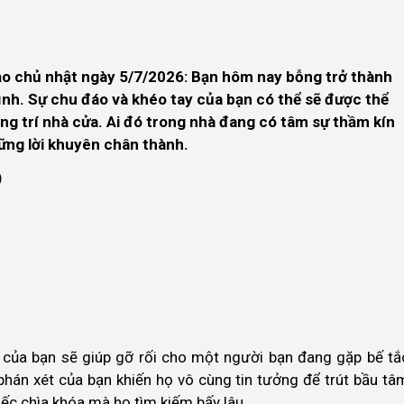
ạo chủ nhật ngày 5/7/2026: Bạn hôm nay bỗng trở thành
đình. Sự chu đáo và khéo tay của bạn có thể sẽ được thể
ng trí nhà cửa. Ai đó trong nhà đang có tâm sự thầm kín
ững lời khuyên chân thành.
)
của bạn sẽ giúp gỡ rối cho một người bạn đang gặp bế tắ
phán xét của bạn khiến họ vô cùng tin tưởng để trút bầu tâ
iếc chìa khóa mà họ tìm kiếm bấy lâu.