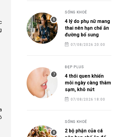
SỐNG KHOẺ
4 lý do phụ nữ mang
c
thai nên hạn chế ăn
g
đường bổ sung
07/08/2026 20:00
ĐẸP PLUS
4 thói quen khiến
môi ngày càng thâm
sạm, khô nứt
07/08/2026 18:00
a
ó
SỐNG KHOẺ
2 bộ phận của cá