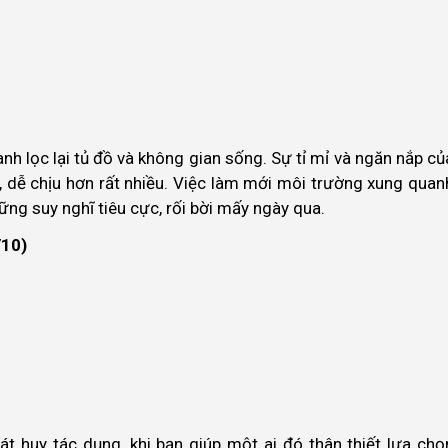
 lọc lại tủ đồ và không gian sống. Sự tỉ mỉ và ngăn nắp củ
, dễ chịu hơn rất nhiều. Việc làm mới môi trường xung quan
ững suy nghĩ tiêu cực, rối bời mấy ngày qua.
/10)
t huy tác dụng, khi bạn giúp một ai đó thân thiết lựa chọ