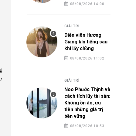
08/08/2026 14:00
GIẢI TRÍ
Diễn viên Hương
Giang kín tiếng sau
khi lấy chồng
08/08/2026 11:02
ể
c
GIẢI TRÍ
Noo Phước Thịnh và
cách tích lũy tài sản:
Không ồn ào, ưu
tiên những giá trị
bền vững
08/08/2026 10:53