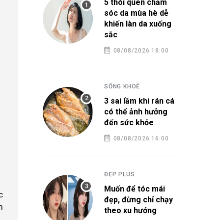
5 thói quen chăm
sóc da mùa hè dễ
khiến làn da xuống
sắc
08/08/2026 18:00
SỐNG KHOẺ
3 sai lầm khi rán cá
có thể ảnh hưởng
đến sức khỏe
08/08/2026 16:00
ĐẸP PLUS
Muốn để tóc mái
c
đẹp, đừng chỉ chạy
m
theo xu hướng