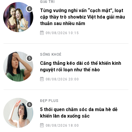
GIẢI TRÍ
Từng vướng nghi vấn “cạch mặt”, loạt
cặp thầy trò showbiz Việt hóa giải mâu
thuẫn sau nhiều năm
09/08/2026 10:15
SỐNG KHOẺ
Căng thẳng kéo dài có thể khiến kinh
nguyệt rối loạn như thế nào
08/08/2026 20:00
ĐẸP PLUS
5 thói quen chăm sóc da mùa hè dễ
khiến làn da xuống sắc
08/08/2026 18:00