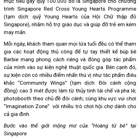
mục tiêu gây quỹ 100.000 đô la Singapore cho chương
trình Singapore Red Cross Young Hearts Programme
(tạm dịch: quỹ Young Hearts của Hội Chữ thập đỏ
Singapore), nhằm hỗ trợ giáo dục và giúp đỡ trẻ em kém
may mắn.
Mỗi ngày, khách tham quan mọi lứa tuổi đều có thể tham
gia các hoạt động thủ công để tự tay thiết kế búp bê
Barbie mang phong cách riêng và đóng góp tác phẩm
của mình vào sự kiện nghệ thuật quốc gia. Bên cạnh đó,
sự kiện còn có nhiều điểm nhấn thú vị như tác phẩm điêu
khắc “Community Wings” (tạm dịch: Đôi cánh cộng
đồng) cao 3 mét được làm từ thủy tinh tái chế và pha lê;
photobooth theo chủ đề đôi cánh; cùng khu vực vui chơi
“Imagination Zone” với nhiều trò chơi hội chợ dành cho
cả gia đình.
Bước vào thế giới mộng mơ của “Hoàng tử bé” tại
Singapore