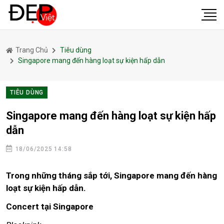
Trang Chủ
Tiêu dùng
Singapore mang đến hàng loạt sự kiện hấp dẫn
TIÊU DÙNG
Singapore mang đến hàng loạt sự kiện hấp
dẫn
18/06/2025 14:58
Trong những tháng sắp tới, Singapore mang đến hàng
loạt sự kiện hấp dẫn.
Concert tại Singapore