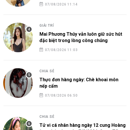
07/08/2026 11:14
GIẢI TRÍ
Mai Phương Thúy vẫn luôn giữ sức hút
đặc biệt trong lòng công chúng
07/08/2026 11:03
CHIA SẺ
Thực đơn hàng ngày: Chè khoai môn
nếp cẩm
07/08/2026 06:50
CHIA SẺ
Tử vi cá nhân hàng ngày 12 cung Hoàng