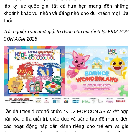
lập kỷ lục quốc gia, tất cả hứa hẹn mang đến những
khoảnh khắc vui nhộn và đáng nhớ cho du khách mọi lứa
tuổi.
Trải nghiệm vui chơi giải trí dành cho gia đình tại K!DZ POP
CON ASIA 2025
Lần đầu tiên được tổ chức, "K!DZ POP CON ASIA" kết hợp
hài hòa giữa giải trí, giáo dục và sáng tạo để mang đến
các hoạt động hấp dẫn dành riêng cho trẻ em và gia