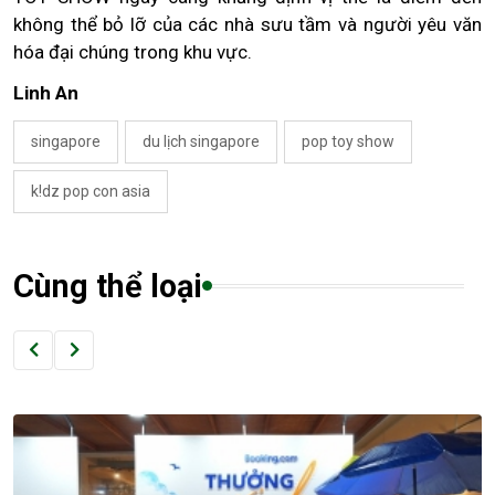
không thể bỏ lỡ của các nhà sưu tầm và người yêu văn
hóa đại chúng trong khu vực.
Linh An
singapore
du lịch singapore
pop toy show
k!dz pop con asia
Cùng thể loại