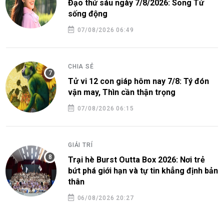
Đạo thứ sáu ngày 7/8/2026: Song Tử
sống động
07/08/2026 06:49
CHIA SẺ
Tử vi 12 con giáp hôm nay 7/8: Tý đón
vận may, Thìn cần thận trọng
07/08/2026 06:15
GIẢI TRÍ
Trại hè Burst Outta Box 2026: Nơi trẻ
bứt phá giới hạn và tự tin khẳng định bản
thân
06/08/2026 20:27