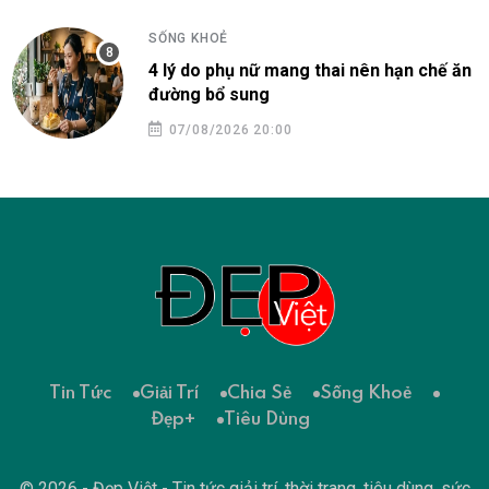
SỐNG KHOẺ
4 lý do phụ nữ mang thai nên hạn chế ăn
đường bổ sung
07/08/2026 20:00
Tin Tức
Giải Trí
Chia Sẻ
Sống Khoẻ
Đẹp+
Tiêu Dùng
© 2026 - Đẹp Việt - Tin tức giải trí, thời trang, tiêu dùng, sức