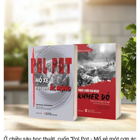
Ở chiều sâu học thuật, cuốn "Pol Pot - Mổ xẻ một cơn ác