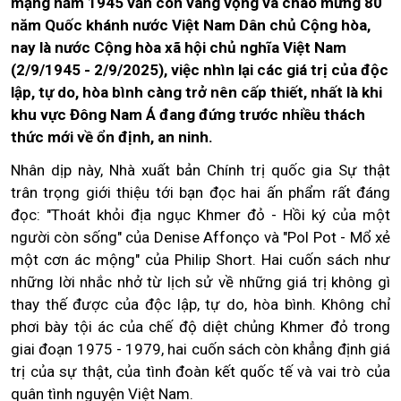
mạng năm 1945 vẫn còn vang vọng và chào mừng 80
năm Quốc khánh nước Việt Nam Dân chủ Cộng hòa,
nay là nước Cộng hòa xã hội chủ nghĩa Việt Nam
(2/9/1945 - 2/9/2025), việc nhìn lại các giá trị của độc
lập, tự do, hòa bình càng trở nên cấp thiết, nhất là khi
khu vực Đông Nam Á đang đứng trước nhiều thách
thức mới về ổn định, an ninh.
Nhân dịp này, Nhà xuất bản Chính trị quốc gia Sự thật
trân trọng giới thiệu tới bạn đọc hai ấn phẩm rất đáng
đọc: "Thoát khỏi địa ngục Khmer đỏ - Hồi ký của một
người còn sống" của Denise Affonço và "Pol Pot - Mổ xẻ
một cơn ác mộng" của Philip Short. Hai cuốn sách như
những lời nhắc nhở từ lịch sử về những giá trị không gì
thay thế được của độc lập, tự do, hòa bình. Không chỉ
phơi bày tội ác của chế độ diệt chủng Khmer đỏ trong
giai đoạn 1975 - 1979, hai cuốn sách còn khẳng định giá
trị của sự thật, của tình đoàn kết quốc tế và vai trò của
quân tình nguyện Việt Nam.