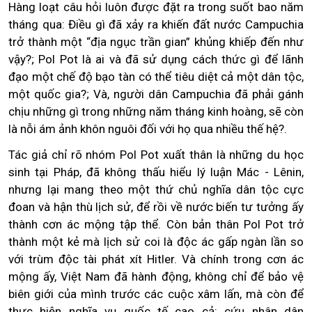
Hàng loạt câu hỏi luôn được đặt ra trong suốt bao năm
tháng qua: Điều gì đã xảy ra khiến đất nước Campuchia
trở thành một “địa ngục trần gian” khủng khiếp đến như
vậy?; Pol Pot là ai và đã sử dụng cách thức gì để lãnh
đạo một chế độ bạo tàn có thể tiêu diệt cả một dân tộc,
một quốc gia?; Và, người dân Campuchia đã phải gánh
chịu những gì trong những năm tháng kinh hoàng, sẽ còn
là nỗi ám ảnh khôn nguôi đối với họ qua nhiều thế hệ?.
Tác giả chỉ rõ nhóm Pol Pot xuất thân là những du học
sinh tại Pháp, đã không thấu hiểu lý luận Mác - Lênin,
nhưng lại mang theo một thứ chủ nghĩa dân tộc cực
đoan và hận thù lịch sử, để rồi về nước biến tư tưởng ấy
thành cơn ác mộng tập thể. Còn bản thân Pol Pot trở
thành một kẻ mà lịch sử coi là độc ác gấp ngàn lần so
với trùm độc tài phát xít Hitler. Và chính trong cơn ác
mộng ấy, Việt Nam đã hành động, không chỉ để bảo vệ
biên giới của mình trước các cuộc xâm lấn, mà còn để
thực hiện nghĩa vụ quốc tế cao cả: cứu nhân dân