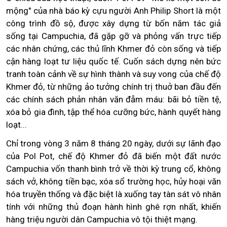
mộng" của nhà báo kỳ cựu người Anh Philip Short là một
công trình đồ sộ, được xây dựng từ bốn năm tác giả
sống tại Campuchia, đã gặp gỡ và phỏng vấn trực tiếp
các nhân chứng, các thủ lĩnh Khmer đỏ còn sống và tiếp
cận hàng loạt tư liệu quốc tế. Cuốn sách dựng nên bức
tranh toàn cảnh về sự hình thành và suy vong của chế độ
Khmer đỏ, từ những ảo tưởng chính trị thuở ban đầu đến
các chính sách phản nhân văn đẫm máu: bãi bỏ tiền tệ,
xóa bỏ gia đình, tập thể hóa cưỡng bức, hành quyết hàng
loạt...
Chỉ trong vòng 3 năm 8 tháng 20 ngày, dưới sự lãnh đạo
của Pol Pot, chế độ Khmer đỏ đã biến một đất nước
Campuchia vốn thanh bình trở về thời kỳ trung cổ, không
sách vở, không tiền bạc, xóa sổ trường học, hủy hoại văn
hóa truyền thống và đặc biệt là xuống tay tàn sát vô nhân
tính với những thủ đoạn hành hình ghê rợn nhất, khiến
hàng triệu người dân Campuchia vô tội thiệt mạng.