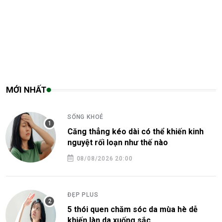
MỚI NHẤT
SỐNG KHOẺ
Căng thẳng kéo dài có thể khiến kinh
nguyệt rối loạn như thế nào
08/08/2026 20:00
ĐẸP PLUS
5 thói quen chăm sóc da mùa hè dễ
khiến làn da xuống sắc