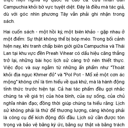
Campuchia khỏi bờ vực tuyệt diệt. Đây là điều mà tác giả,
dù với góc nhìn phương Tây vẫn phải ghi nhận trong
sách.
Hai cuốn sách - một hồi ký, một biên khảo - gặp nhau ở
một điểm: Sự thật không thể bị bóp méo. Trong bối cảnh
hiện nay, khi tranh chấp biên giới giữa Campuchia và Thái
Lan tại khu vực đền Preah Vihear có dấu hiệu căng thẳng
trở lại, những bài học lịch sử càng trở nên thiết thực.
Việc đọc và suy ngẫm từ những ấn phẩm như "Thoát
khỏi địa ngục Khmer đỏ" và "Pol Pot - Mổ xẻ một cơn ác
mộng" không chỉ là tìm hiểu về quá khứ, mà là hành động
tỉnh thức trước hiện tại. Cả hai tác phẩm đều gợi nhắc
chúng ta về giá trị của hòa bình, của sự sống, của chủ
nghĩa nhân đạo; đồng thời giúp chúng ta hiểu rằng: Lịch
sử không phải là thứ để thương lượng, càng không phải
là công cụ để kích động đối đầu. Lịch sử cần được tôn
trọng và bảo vệ bằng ký ức, bằng sự thật và bằng trách